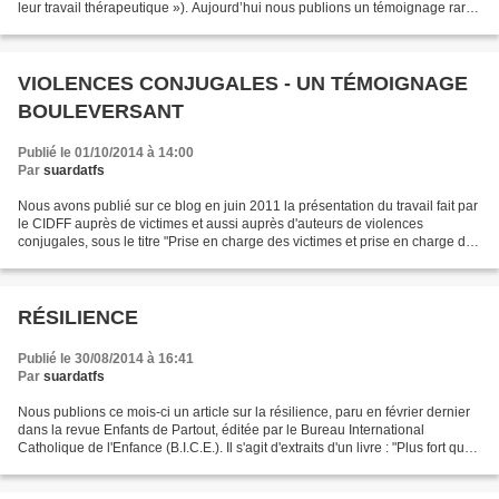
leur travail thérapeutique »). Aujourd’hui nous publions un témoignage rare :
c’est le récit,...
VIOLENCES CONJUGALES - UN TÉMOIGNAGE
BOULEVERSANT
Publié le 01/10/2014 à 14:00
Par
suardatfs
Nous avons publié sur ce blog en juin 2011 la présentation du travail fait par
le CIDFF auprès de victimes et aussi auprès d'auteurs de violences
conjugales, sous le titre "Prise en charge des victimes et prise en charge des
auteurs" n° 23-1, 23-2 et...
RÉSILIENCE
Publié le 30/08/2014 à 16:41
Par
suardatfs
Nous publions ce mois-ci un article sur la résilience, paru en février dernier
dans la revue Enfants de Partout, éditée par le Bureau International
Catholique de l'Enfance (B.I.C.E.). Il s'agit d'extraits d'un livre : "Plus fort que
la haine", de Tim...