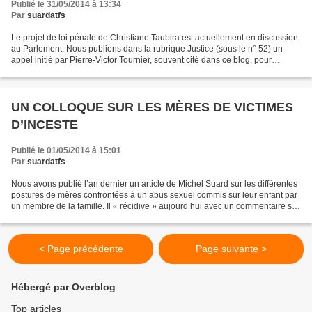
Publié le 31/05/2014 à 13:34
Par
suardatfs
Le projet de loi pénale de Christiane Taubira est actuellement en discussion
au Parlement. Nous publions dans la rubrique Justice (sous le n° 52) un
appel initié par Pierre-Victor Tournier, souvent cité dans ce blog, pour
soutenir cette réforme nécessaire....
UN COLLOQUE SUR LES MÈRES DE VICTIMES
D’INCESTE
Publié le 01/05/2014 à 15:01
Par
suardatfs
Nous avons publié l’an dernier un article de Michel Suard sur les différentes
postures de mères confrontées à un abus sexuel commis sur leur enfant par
un membre de la famille. Il « récidive » aujourd’hui avec un commentaire sur
un colloque qui s’est...
< Page précédente
Page suivante >
Hébergé par Overblog
Top articles