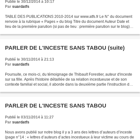
Publié le 30/12/2014 à 10:17
Par
suardatfs
TABLE DES PUBLICATIONS 2010-2014 sur www.atfs.fr Le N° du document
renvoie à la rubrique « Pages » du blog Titre du document Auteur Date et
lieu de la première parution (si pas de lieu : première parution sur le blog)
CANCER Page n° 6 : Vivre au quotidien...
PARLER DE L'INCESTE SANS TABOU (suite)
Publié le 30/11/2014 à 21:13
Par
suardatfs
Poursuite, ce mois-ci, du témoignage de Thibault Forestier, auteur d'inceste
sur sa fille. Après l'histoire détaillée de sa relation incestueuse et de son
contexte familial et social, il aborde dans la deuxième partie l'instruction de
son "affaire", le...
PARLER DE L'INCESTE SANS TABOU
Publié le 03/11/2014 à 11:27
Par
suardatfs
Nous avons publié sur notre blog il y a 3 ans des lettres d’auteurs d’inceste
(page n°14 : « lettres d’auteurs d’actes incestueux à leur victime au cours de