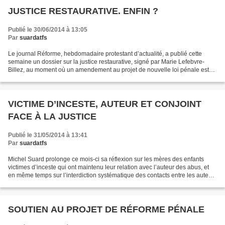
JUSTICE RESTAURATIVE. ENFIN ?
Publié le 30/06/2014 à 13:05
Par
suardatfs
Le journal Réforme, hebdomadaire protestant d’actualité, a publié cette
semaine un dossier sur la justice restaurative, signé par Marie Lefebvre-
Billez, au moment où un amendement au projet de nouvelle loi pénale est
en discussion au Sénat, avec le compte-rendu...
VICTIME D’INCESTE, AUTEUR ET CONJOINT
FACE À LA JUSTICE
Publié le 31/05/2014 à 13:41
Par
suardatfs
Michel Suard prolonge ce mois-ci sa réflexion sur les mères des enfants
victimes d’inceste qui ont maintenu leur relation avec l’auteur des abus, et
en même temps sur l’interdiction systématique des contacts entre les auteurs
d’inceste et leur victime....
SOUTIEN AU PROJET DE RÉFORME PÉNALE