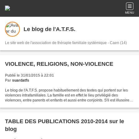
MENU
Le blog de l'A.T.F.S.
Le site web de l'association de thérapie familiale systémique - Caen (14)
VIOLENCE, RELIGIONS, NON-VIOLENCE
Publié le 31/01/2015 à 22:01
Par
suardatfs
Le blog de l'A.T.F.S. propose habituellement des textes qui portent sur les
violences intrafamiliales. La famille est en effet le lieu privilégié des
violences, entre parents et enfants et aussi entre conjoints. S'il est illusoire
de vouloir éradiquer...
TABLE DES PUBLICATIONS 2010-2014 sur le
blog