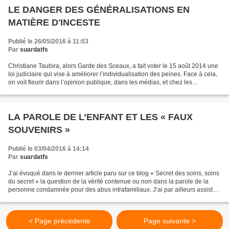
LE DANGER DES GÉNÉRALISATIONS EN
MATIÈRE D'INCESTE
Publié le 26/05/2016 à 11:03
Par
suardatfs
Christiane Taubira, alors Garde des Sceaux, a fait voter le 15 août 2014 une
loi judiciaire qui vise à améliorer l’individualisation des peines. Face à cela,
on voit fleurir dans l’opinion publique, dans les médias, et chez les
professionnels, des jugements,...
LA PAROLE DE L’ENFANT ET LES « FAUX
SOUVENIRS »
Publié le 03/04/2016 à 14:14
Par
suardatfs
J’ai évoqué dans le dernier article paru sur ce blog « Secret des soins, soins
du secret » la question de la vérité contenue ou non dans la parole de la
personne condamnée pour des abus intrafamiliaux. J’ai par ailleurs assisté
le 3 mars à Paris à une...
< Page précédente
Page suivante >