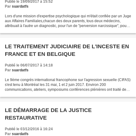
Publié le 19/09/2017 à 15:52
Par
suardatfs
Lors d'une mission d'expertise psychologique qui m'était confiée par un Juge
aux Affaires Familiales,chacun des deux parents, tous deux médecins,
attribuait à l'autre un diagnostic, pour l'un de "perversion narcissique", pour
l'autre, du "syndrome d'aliénation...
LE TRAITEMENT JUDICIAIRE DE L'INCESTE EN
FRANCE ET EN BELGIQUE
Publié le 06/07/2017 à 14:18
Par
suardatfs
Le 9ème congrès international francophone sur l'agression sexuelle (CIFAS)
s'est tenu à Montréal les 31 mai, 1 et 2 juin 2017. Environ 200
communications, ateliers, symposiums conférences plénières ont traité des
relations entre le travail clinique et...
LE DÉMARRAGE DE LA JUSTICE
RESTAURATIVE
Publié le 03/12/2016 à 16:24
Par
suardatfs