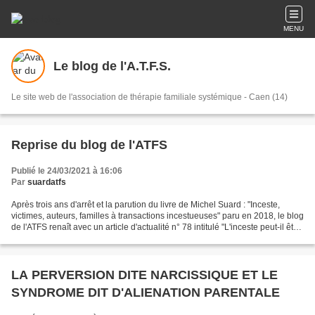
MENU
Le blog de l'A.T.F.S.
Le site web de l'association de thérapie familiale systémique - Caen (14)
Reprise du blog de l'ATFS
Publié le 24/03/2021 à 16:06
Par
suardatfs
Après trois ans d'arrêt et la parution du livre de Michel Suard : "Inceste,
victimes, auteurs, familles à transactions incestueuses" paru en 2018, le blog
de l'ATFS renaît avec un article d'actualité n° 78 intitulé "L'inceste peut-il être
traité autrement?"...
LA PERVERSION DITE NARCISSIQUE ET LE
SYNDROME DIT D'ALIENATION PARENTALE