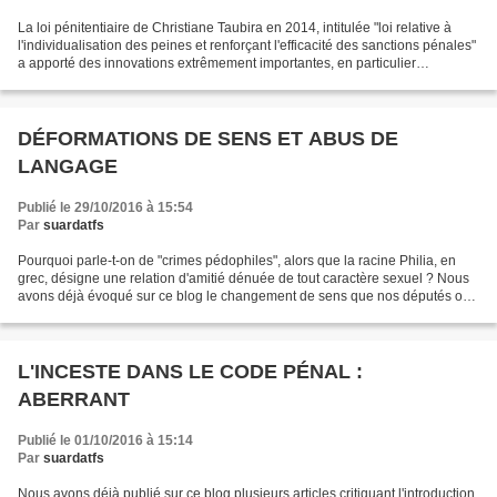
La loi pénitentiaire de Christiane Taubira en 2014, intitulée "loi relative à
l'individualisation des peines et renforçant l'efficacité des sanctions pénales"
a apporté des innovations extrêmement importantes, en particulier
la"contrainte pénale", la...
DÉFORMATIONS DE SENS ET ABUS DE
LANGAGE
Publié le 29/10/2016 à 15:54
Par
suardatfs
Pourquoi parle-t-on de "crimes pédophiles", alors que la racine Philia, en
grec, désigne une relation d'amitié dénuée de tout caractère sexuel ? Nous
avons déjà évoqué sur ce blog le changement de sens que nos députés ont
voté en introduisant le mot inceste...
L'INCESTE DANS LE CODE PÉNAL :
ABERRANT
Publié le 01/10/2016 à 15:14
Par
suardatfs
Nous avons déjà publié sur ce blog plusieurs articles critiquant l'introduction