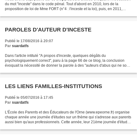
du mot "inceste" dans le code pénal. Tout d'abord en 2010, lors de la
proposition de loi de Mme FORT (n°4 : l'inceste et la loi), puis, en 2011,
après le vote de cette loi,...
PAROLES D'AUTEUR D'INCESTE
Publié le 17/08/2016 à 20:07
Par
suardatfs
Dans l'article intitulé "A propos d'inceste, quelques dégâts du
psychologiquement correct", paru à la page 66 de ce blog, la conclusion
évoquait la nécessité de donner la parole à des "auteurs d'abus qui ne sont
en rien des monstres". Nous avons déjà...
LES LIENS FAMILLES-INSTITUTIONS
Publié le 05/07/2016 à 17:45
Par
suardatfs
L'École des Parents et des Éducateurs de l'Orne (www.epeorne.fr) organise
chaque année une journée d'études sur un thème qui s'adresse aux parents
aussi bien qu'aux professionnels. Cette année, leur 21ème journée d'études
était consacrée aux liens entre...