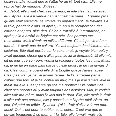
bizarres. Elle voulait que je l’attache au lit, tout ça… Elle me
reprochait de manquer d’idées !
Au début, elle vivait chez ses parents, et elle s’est fâchée avec
eux. Après, elle est venue habiter chez ma mère. Et quand j’ai su
qu’elle était enceinte, j’ai trouvé un appartement. Je travaillais à
la ville, pendant 2 ans, et après, un an à la récupération des
cartons et après, plus rien. Chloé a travaillé à Intermarché, et
après, elle a arrêté et Brigitte est née. Ses parents me
recevaient. Mais c’était un milieu différent. C’était pas le même
monde. Y avait pas de culture. Y avait toujours des histoires, des
histoires. Elle était portée sur le sexe, mais je voyais bien qu’il y
avait quelque chose qui n’allait pas. Je lui ai demandé. Et elle m’a
dit un jour que son père venait la rejoindre toutes les nuits. Mais,
ça, je ne lui en parle plus parce qu’elle dirait : je ne t’ai jamais dit
ça. C’est comme quand elle dit à Brigitte que je l’avais tapée.
C’est pas vrai, je ne l’ai jamais tapée. Je l’ai attrapée par le
colbac une fois, et je l’ai collée au mur, mais je n’ai jamais levé la
main sur elle. C’est parce qu’elle me gonflait ! Elle rentrait de
chez ses parents où y avait toujours des histoires. Moi, je voulais
aller voir ma mère, mais j’avais pas le droit. Elle, elle avait le droit
d’aller voir ses parents, elle y passait tout l’après-midi. Alors, un
jour, j’ai pété un câble. J’y ai dit : j’ai le droit d’aller voir ma mère
aussi. Oui, c’est pour te soûler, ceci, cela… C’est vrai que je
buvais beaucoup à ce moment-là. Elle, elle fumait, mais elle