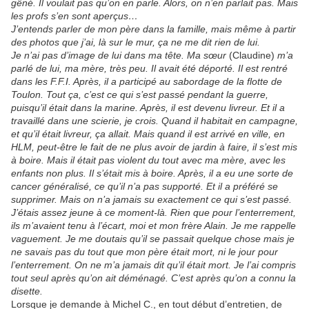
gêné. Il voulait pas qu’on en parle. Alors, on n’en parlait pas. Mais
les profs s’en sont aperçus…
J’entends parler de mon père dans la famille, mais même à partir
des photos que j’ai, là sur le mur, ça ne me dit rien de lui.
Je n’ai pas d’image de lui dans ma tête. Ma sœur
(Claudine)
m’a
parlé de lui, ma mère, très peu. Il avait été déporté. Il est rentré
dans les F.F.I. Après, il a participé au sabordage de la flotte de
Toulon. Tout ça, c’est ce qui s’est passé pendant la guerre,
puisqu’il était dans la marine. Après, il est devenu livreur. Et il a
travaillé dans une scierie, je crois. Quand il habitait en campagne,
et qu’il était livreur, ça allait. Mais quand il est arrivé en ville, en
HLM, peut-être le fait de ne plus avoir de jardin à faire, il s’est mis
à boire. Mais il était pas violent du tout avec ma mère, avec les
enfants non plus. Il s’était mis à boire. Après, il a eu une sorte de
cancer généralisé, ce qu’il n’a pas supporté. Et il a préféré se
supprimer. Mais on n’a jamais su exactement ce qui s’est passé.
J’étais assez jeune à ce moment-là. Rien que pour l’enterrement,
ils m’avaient tenu à l’écart, moi et mon frère Alain. Je me rappelle
vaguement. Je me doutais qu’il se passait quelque chose mais je
ne savais pas du tout que mon père était mort, ni le jour pour
l’enterrement. On ne m’a jamais dit qu’il était mort. Je l’ai compris
tout seul après qu’on ait déménagé. C’est après qu’on a connu la
disette.
Lorsque je demande à Michel C., en tout début d’entretien, de