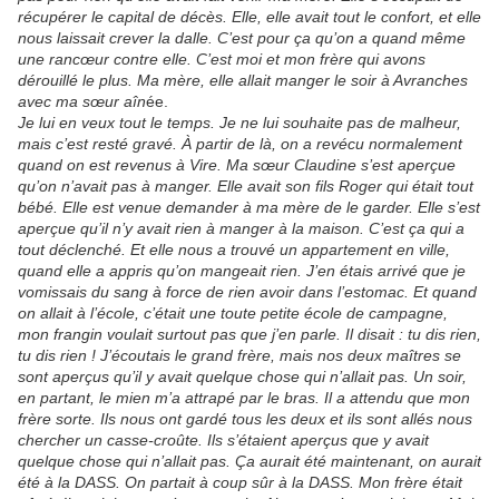
récupérer le capital de décès. Elle, elle avait tout le confort, et elle
nous laissait crever la dalle. C’est pour ça qu’on a quand même
une rancœur contre elle. C’est moi et mon frère qui avons
dérouillé le plus. Ma mère, elle allait manger le soir à Avranches
avec ma sœur aîn
ée.
Je lui en veux tout le temps. Je ne lui souhaite pas de malheur,
mais c’est resté gravé. À partir de là, on a revécu normalement
quand on est revenus à Vire. Ma sœur Claudine s’est aperçue
qu’on n’avait pas à manger. Elle avait son fils Roger qui était tout
bébé. Elle est venue demander à ma mère de le garder. Elle s’est
aperçue qu’il n’y avait rien à manger à la maison. C’est ça qui a
tout déclenché. Et elle nous a trouvé un appartement en ville,
quand elle a appris qu’on mangeait rien. J’en étais arrivé que je
vomissais du sang à force de rien avoir dans l’estomac. Et quand
on allait à l’école, c’était une toute petite école de campagne,
mon frangin voulait surtout pas que j’en parle. Il disait : tu dis rien,
tu dis rien ! J’écoutais le grand frère, mais nos deux maîtres se
sont aperçus qu’il y avait quelque chose qui n’allait pas. Un soir,
en partant, le mien m’a attrapé par le bras. Il a attendu que mon
frère sorte. Ils nous ont gardé tous les deux et ils sont allés nous
chercher un casse-croûte. Ils s’étaient aperçus que y avait
quelque chose qui n’allait pas. Ça aurait été maintenant, on aurait
été à la DASS. On partait à coup sûr à la DASS. Mon frère était