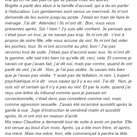
Brigitte a parlé des abus à la famille d’accueil, qui a du en parler
à l’éducateur. Les gendarmes sont venus un mercredi. Ils m’ont
demandé de les suivre jusqu’au poste. J’étais en train de faire le
ménage. J’ai dit : Attendez ! Ils m’ont dit : Bon, vous vous
présentez après. Sûr ! hein ! J’y suis allé confiant. Je pensais que
c’était pour un truc, je ne savais pas trop. Ils m’ont dit : c’est à
propos de votre fille, elle vous accuse de viol. Ils m’ont fait vider
les poches, tout. Ils m’ont accroché au plot, bon ! J’ai pas
reconnu tout de suite. J’étais pas d’accord avec eux. Ils m’ont dit :
la gamine, elle sait très bien ce qu’elle dit, ceci, cela. Et comme je
savais ce que j’avais fait, j’ai dit oui, mais par contre, quand ils ont
parlé de viol, j’ai dit : Non, je l’ai pas violée. Je savais très bien
que je l’avais pas violée. Y avait pas de fellation, ni rien. L‘expert
psychiatrique m’a dit : vous savez qu’il y a eu viol. J’ai dit : Non, je
suis sûr et certain qu’il n’y a pas eu viol. Et par la suite, quand j’ai
reçu une lettre du tribunal comme quoi je passais en
correctionnelle, c’était donc pas considéré comme viol, mais
comme agression sexuelle. J’avais été incarcéré aussitôt après la
garde à vue. Juge d’instruction le vendredi matin et aussitôt
après, ils m’ont mis en maison d’arrêt.
Ma sœur Claudine a demandé tout de suite à avoir un parloir. Elle
est venue au bout d’un mois. Après, ça a été mon frère, et après,
ma mère. Mais ma mère, bon, elle commençait à perdre la tête.