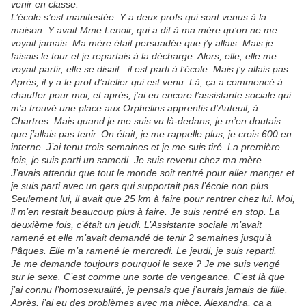
venir en classe.
L’école s’est manifestée. Y a deux profs qui sont venus à la
maison. Y avait Mme Lenoir, qui a dit à ma mère qu’on ne me
voyait jamais. Ma mère était persuadée que j’y allais. Mais je
faisais le tour et je repartais à la décharge. Alors, elle, elle me
voyait partir, elle se disait : il est parti à l’école. Mais j’y allais pas.
Après, il y a le prof d’atelier qui est venu. Là, ça a commencé à
chauffer pour moi, et après, j’ai eu encore l’assistante sociale qui
m’a trouvé une place aux Orphelins apprentis d’Auteuil, à
Chartres. Mais quand je me suis vu là-dedans, je m’en doutais
que j’allais pas tenir. On était, je me rappelle plus, je crois 600 en
interne. J’ai tenu trois semaines et je me suis tiré. La première
fois, je suis parti un samedi. Je suis revenu chez ma mère.
J’avais attendu que tout le monde soit rentré pour aller manger et
je suis parti avec un gars qui supportait pas l’école non plus.
Seulement lui, il avait que 25 km à faire pour rentrer chez lui. Moi,
il m’en restait beaucoup plus à faire. Je suis rentré en stop. La
deuxième fois, c’était un jeudi. L’Assistante sociale m’avait
ramené et elle m’avait demandé de tenir 2 semaines jusqu’à
Pâques. Elle m’a ramené le mercredi. Le jeudi, je suis reparti.
Je me demande toujours pourquoi le sexe ? Je me suis vengé
sur le sexe. C’est comme une sorte de vengeance. C’est là que
j’ai connu l’homosexualité, je pensais que j’aurais jamais de fille.
Après, j’ai eu des problèmes avec ma nièce. Alexandra, ça a