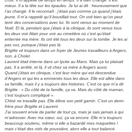
crois. Il m’appelle de temps en temps. Il a bien changé. Il est
mieux. Il a la tête sur les épaules. Je lui ai dit : heureusement que
t’as changé. Il le reconnaît : j’étais pas comme ça quand j’étais
jeune. Il m’a rappelé qu’il bousillait tout. On voit bien qu’on peut
tenir des conversations avec lui. Ils sont venus au moment de
Noël. Et là, pendant que j’étais à la clinique, ils sont venus tous
les deux voir Alain pour voir au
cimetière où c’est qu’était
enterrée ma mère. Ils ont été tous les deux sur la tombe. Je les ai
pas vus, puisque j’étais pas là.
Brigitte vit toujours dans un foyer de Jeunes travailleurs à Angers,
non, à Cholet.
Laurent était interne dans un lycée au Mans. Mais ça lui plaisait
pas. Il a arrêté, et là, il vit chez sa mère à Angers aussi.
Quand j’étais en clinique, c’est leur mère qui est descendue
d’Angers et qui les a emmenés tous les deux. Elle est allée dans
sa famille, mais il y a toujours des histoires. C’est ce que m’a dit
Brigitte : « Du côté de ta famille, ça va. Mais du côté de maman,
c’est toujours compliqué ».
Chloé ne travaille pas. Elle élève son petit gamin. C’est un demi-
frère pour Brigitte et Laurent.
J’ai souvent envie de parler de tout ça, mais je sais jamais à qui
m’adresser. Avec ma sœur, oui, ça va encore. Elle m’a toujours
beaucoup soutenu, même si elle a bazardé mes maquettes !
mais c’était des nids de poussière, alors elle a tout balancé.