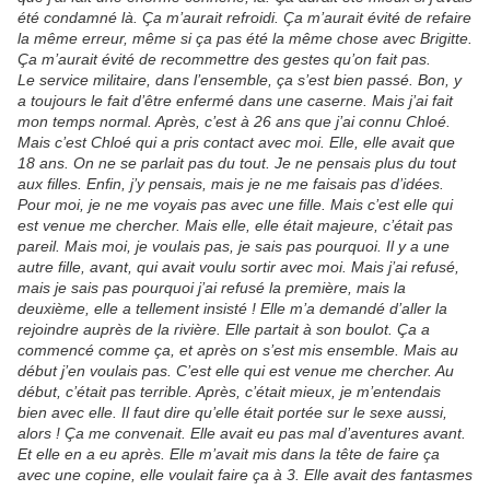
été condamné là. Ça m’aurait refroidi. Ça m’aurait évité de refaire
la même erreur, même si ça pas été la même chose avec Brigitte.
Ça m’aurait évité de recommettre des gestes qu’on fait pas.
Le service militaire, dans l’ensemble, ça s’est bien passé. Bon, y
a toujours le fait d’être enfermé dans une caserne. Mais j’ai fait
mon temps normal. Après, c’est à 26 ans que j’ai connu Chloé.
Mais c’est Chloé qui a pris contact avec moi. Elle, elle avait que
18 ans. On ne se parlait pas du tout. Je ne pensais plus du tout
aux filles. Enfin, j’y pensais, mais je ne me faisais pas d’idées.
Pour moi, je ne me voyais pas avec une fille. Mais c’est elle qui
est venue me chercher. Mais elle, elle était majeure, c’était pas
pareil. Mais moi, je voulais pas, je sais pas pourquoi. Il y a une
autre fille, avant, qui avait voulu sortir avec moi. Mais j’ai refusé,
mais je sais pas pourquoi j’ai refusé la première, mais la
deuxième, elle a tellement insisté ! Elle m’a demandé d’aller la
rejoindre auprès de la rivière. Elle partait à son boulot. Ça a
commencé comme ça, et après on s’est mis ensemble. Mais au
début j’en voulais pas. C’est elle qui est venue me chercher. Au
début, c’était pas terrible. Après, c’était mieux, je m’entendais
bien avec elle. Il faut dire qu’elle était portée sur le sexe aussi,
alors ! Ça me convenait. Elle avait eu pas mal d’aventures avant.
Et elle en a eu après. Elle m’avait mis dans la tête de faire ça
avec une copine, elle voulait faire ça à 3. Elle avait des fantasmes