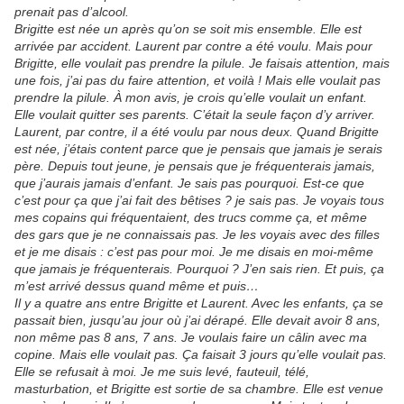
prenait pas d’alcool.
Brigitte est née un après qu’on se soit mis ensemble. Elle est
arrivée par accident. Laurent par contre a été voulu. Mais pour
Brigitte, elle voulait pas prendre la pilule. Je faisais attention, mais
une fois, j’ai pas du faire attention, et voilà ! Mais elle voulait pas
prendre la pilule. À mon avis, je crois qu’elle voulait un enfant.
Elle voulait quitter ses parents. C’était la seule façon d’y arriver.
Laurent, par contre, il a été voulu par nous deux. Quand Brigitte
est née, j’étais content parce que je pensais que jamais je serais
père. Depuis tout jeune, je pensais que je fréquenterais jamais,
que j’aurais jamais d’enfant. Je sais pas pourquoi. Est-ce que
c’est pour ça que j’ai fait des bêtises ? je sais pas. Je voyais tous
mes copains qui fréquentaient, des trucs comme ça, et même
des gars que je ne connaissais pas. Je les voyais avec des filles
et je me disais : c’est pas pour moi. Je me disais en moi-même
que jamais je fréquenterais. Pourquoi ? J’en sais rien. Et puis, ça
m’est arrivé dessus quand même et puis…
Il y a quatre ans entre Brigitte et Laurent. Avec les enfants, ça se
passait bien, jusqu’au jour où j’ai dérapé. Elle devait avoir 8 ans,
non même pas 8 ans, 7 ans. Je voulais faire un câlin avec ma
copine. Mais elle voulait pas. Ça faisait 3 jours qu’elle voulait pas.
Elle se refusait à moi. Je me suis levé, fauteuil, télé,
masturbation, et Brigitte est sortie de sa chambre. Elle est venue