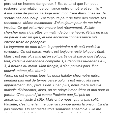
père est un homme dangereux ? Est-ce ainsi que l’on peut
restaurer une relation de confiance entre un père et son fils ?
A ma sortie de prison, j’ai logé avec mon frère Alain, chez lui. Je
sortais pas beaucoup. J’ai toujours peur de faire des mauvaises
rencontres.
Même maintenant. J’ai toujours peur de me faire
insulter. Ce qui est arrivé encore tout récemment. J’allais
chercher mes cigarettes un matin de bonne heure, j’étais en train
de parler avec un gars, et une ancienne connaissance m’a
encore traité de pédophile.
Le logement de mon frère, le propriétaire a dit qu’il voulait le
revendre. On est partis, mais c’est toujours resté tel que c’était.
Mais c’est pas plus mal qu’on soit partis de là parce que l’alcool,
tout, c’était la débandade complète. Ça déboulait là-dedans à 2,
3, 4 heures du matin. Mon frangin, il n’en pouvait plus. Il ne
pouvait même plus dormir.
Alors, on est revenus tous les deux habiter chez notre mère,
pendant pas mal de temps parce qu’on s’est retrouvés sans
appartement. Moi, j’avais rien. Et en plus, notre mère avait la
maladie d’Alzheimer, alors, on se relayait mon frère et moi pour la
garder. C’est quand j’ai connu Paulette que j’ai pris un
appartement juste à côté. Mais entre nous, ça n’a pas collé.
Paulette, c’est une femme que j’ai connue après la prison. Ça n’a
pas marché. On est restés trois semaines ensemble. Elle me