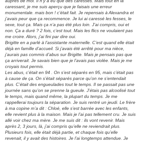
auprès de moi. Il n’y a eu que des caresses. Mais tout en la
caressant, je me suis aperçu que je faisais une erreur
monumentale. mais bon ! c’était fait. Je repensais à Alexandra et
j’avais peur que ça recommence. Je lui ai caressé les fesses, le
sexe, tout ça. Mais ça n’a pas été plus loin. J’ai compris, oui et
non. Ça a duré ? 2 fois, c’est tout. Mais les flics ne voulaient pas
me croire. Alors, j’ai fini par dire oui.
Brigitte en a parlé à l’assistante maternelle. C’est quand elle était
déjà en famille d’accueil. Si j’avais été arrêté pour ma nièce,
j’aurais pas commis d’abus sur Brigitte. Mais je pensais pas que
ça arriverait. Je savais bien que je l’avais pas violée. Mais je me
croyais tout permis.
Les abus, c’était en 94 . On s’est séparés en 95, mais c’était pas
à cause de ça. On s’était séparés parce qu’on ne s’entendait
plus. C’était des engueulades tout le temps. Il se passait pas une
journée sans qu’on se prenne la gueule. J’étais pas alcoolisé tout
le temps, mais quand même, la plupart du temps. Je me
rappellerai toujours la séparation. Je suis rentré un jeudi. Le frère
à ma copine m’a dit : Chloé, elle s’est barrée avec les enfants,
elle revient plus à la maison. Mais je l’ai pas tellement cru. Je suis
allé voir chez ma mère. Je me suis dit : ils vont revenir. Mais
après 2, 3 jours, là, j’ai compris qu’elle ne reviendrait plus.
Plusieurs fois, elle était déjà partie, et chaque fois qu’elle
revenait, il y avait des histoires. Je l’ai longtemps attendue. Je