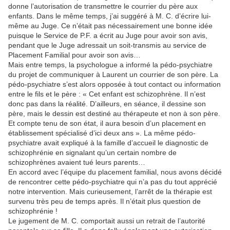
donne l’autorisation de transmettre le courrier du père aux
enfants. Dans le même temps, j’ai suggéré à M. C. d’écrire lui-
même au Juge. Ce n’était pas nécessairement une bonne idée
puisque le Service de P.F. a écrit au Juge pour avoir son avis,
pendant que le Juge adressait un soit-transmis au service de
Placement Familial pour avoir son avis…
Mais entre temps, la psychologue a informé la pédo-psychiatre
du projet de communiquer à Laurent un courrier de son père. La
pédo-psychiatre s’est alors opposée à tout contact ou information
entre le fils et le père : « Cet enfant est schizophrène. Il n’est
donc pas dans la réalité. D’ailleurs, en séance, il dessine son
père, mais le dessin est destiné au thérapeute et non à son père.
Et compte tenu de son état, il aura besoin d’un placement en
établissement spécialisé d’ici deux ans ». La même pédo-
psychiatre avait expliqué à la famille d’accueil le diagnostic de
schizophrénie en signalant qu’un certain nombre de
schizophrènes avaient tué leurs parents…
En accord avec l’équipe du placement familial, nous avons décidé
de rencontrer cette pédo-psychiatre qui n’a pas du tout apprécié
notre intervention. Mais curieusement, l’arrêt de la thérapie est
survenu très peu de temps après. Il n’était plus question de
schizophrénie !
Le jugement de M. C. comportait aussi un retrait de l’autorité