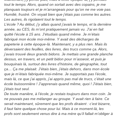
tout le temps. Alors, quand on sortait avec des copains, je me
planquais toujours et je m’arrangeais pour qu’on ne me voie pas.
Humilié, frustré. On voyait bien que j’étais pas comme les autres.
Les autres, ils rigolaient tout le temps.
L’école ? Au début, j’y allais quand j’avais le temps, et la dernière
année, au CES, ils m’ont pratiquement jamais vu. J’ai en fait
quitté l’école à 15 ans. J’étudiais quand même. Je m’étais
fabriqué mon école moi-même. Y avait des décharges de
papeterie à cette époque-là. Maintenant, y a plus rien. Mais ils
déversaient des feuilles, des livres, des trucs comme ça. Alors,
j’avais trouvé deux grands bidons. Je mettais une grande planche
dessus, en travers, et un petit bidon pour m’asseoir, et puis je
bouquinais là, surtout des livres d’histoire, de géographie, tout
ça… Ça me plaisait. J’étais bien, j’étais dehors, dans mon école
que je m’étais fabriquée moi-même. Je supportais pas l’école,
mais là, ce que j’ai appris, j’ai appris pas mal de trucs, c’était une
école buissonnière ! J’apprenais quand même, quoi ! J’étais bien,
j’étais tout seul.
De toute manière, à l’école, je restais toujours dans mon coin. Je
ne pouvais pas me mélanger au groupe. Y avait rien à faire. Ce
serait maintenant, sûrement que les profs diraient : c’est bizarre,
il faut faire quelque chose pour lui. Mais à ce moment-là, les
profs sont seulement venus dire à ma mère qu’il fallait m’obliger à