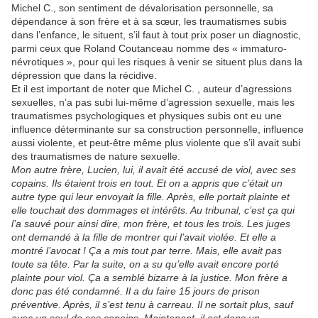
Michel C., son sentiment de dévalorisation personnelle, sa
dépendance à son frère et à sa sœur, les traumatismes subis
dans l’enfance, le situent, s’il faut à tout prix poser un diagnostic,
parmi ceux que Roland Coutanceau nomme des « immaturo-
névrotiques », pour qui les risques à venir se situent plus dans la
dépression que dans la récidive.
Et il est important de noter que Michel C. , auteur d’agressions
sexuelles, n’a pas subi lui-même d’agression sexuelle, mais les
traumatismes psychologiques et physiques subis ont eu une
influence déterminante sur sa construction personnelle, influence
aussi violente, et peut-être même plus violente que s’il avait subi
des traumatismes de nature sexuelle.
Mon autre frère, Lucien, lui, il avait été accusé de viol, avec ses
copains. Ils étaient trois en tout. Et on a appris que c’était un
autre type qui leur envoyait la fille. Après, elle portait plainte et
elle touchait des dommages et intérêts. Au tribunal, c’est ça qui
l’a sauvé pour ainsi dire, mon frère, et tous les trois. Les juges
ont demandé à la fille de montrer qui l’avait violée. Et elle a
montré l’avocat ! Ça a mis tout par terre. Mais, elle avait pas
toute sa tête. Par la suite, on a su qu’elle avait encore porté
plainte pour viol. Ça a semblé bizarre à la justice. Mon frère a
donc pas été condamné. Il a du faire 15 jours de prison
préventive. Après, il s’est tenu à carreau. Il ne sortait plus, sauf