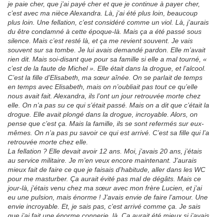
je paie cher, que j’ai payé cher et que je continue à payer cher,
c’est avec ma nièce Alexandra. Là, j’ai été plus loin, beaucoup
plus loin. Une fellation, c’est considéré comme un viol. Là, j’aurais
du être condamné à cette époque-là. Mais ça a été passé sous
silence. Mais c’est resté là, et ça me revient souvent. Je vais
souvent sur sa tombe. Je lui avais demandé pardon. Elle m’avait
rien dit. Mais soi-disant que pour sa famille si elle a mal tourné, «
c’est de la faute de Michel ». Elle était dans la drogue, et l’alcool.
C’est la fille d’Elisabeth, ma sœur aînée. On se parlait de temps
en temps avec Elisabeth, mais on n’oubliait pas tout ce qu’elle
nous avait fait. Alexandra, ils l’ont un jour retrouvée morte chez
elle. On n’a pas su ce qui s’était passé. Mais on a dit que c’était la
drogue. Elle avait plongé dans la drogue, incroyable. Alors, on
pense que c’est ça. Mais la famille, ils se sont refermés sur eux-
mêmes. On n’a pas pu savoir ce qui est arrivé. C’est sa fille qui l’a
retrouvée morte chez elle.
La fellation ? Elle devait avoir 12 ans. Moi, j’avais 20 ans, j’étais
au service militaire. Je m’en veux encore maintenant. J’aurais
mieux fait de faire ce que je faisais d’habitude, aller dans les WC
pour me masturber. Ça aurait évité pas mal de dégâts. Mais ce
jour-là, j’étais venu chez ma sœur avec mon frère Lucien, et j’ai
eu une pulsion, mais énorme ! J’avais envie de faire l’amour. Une
envie incroyable. Et, je sais pas, c’est arrivé comme ça. Je sais
que j’ai fait une énorme connerie, là. Ça aurait été mieux si j’avais