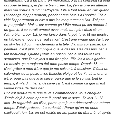
maintenant. Ça a du partir en morceaux. J’avais construit ça pour
occuper le temps, et j’aime bien créer. Là, j’en ai une en attente
mais ma sœur a fait du nettoyage. Elle a tout foutu en l’air quand
j’ai changé d’appartement, pendant que j’étais à l’hôpital. Elle a
vidé l’appartement et elle a mis les maquettes en l’air. J’ai pas
trop apprécié. Mais c’est comme ça ! Elle aurait pu les donner à
un gamin, il se serait amusé avec, mais tant pis ! Mais sinon,
j’aime bien créer. Là, je me lance dans la peinture.
(il me montre
un tableau en cours de réalisation)
C’est une image que j’ai tirée
du film les 10 commandements à la télé. J’ai mis sur pause. La
peinture, c’est plus compliqué que le dessin. Des dessins, j’en ai
fait beaucoup. Quand j’étais en prison, j’en ai fait toutes les
semaines, que j’envoyais à ma frangine. Elle les a tous gardés.
Le dessin, ça a toujours été mon passe temps. Depuis 68, et
c’est grâce à mon frère que je me suis mis à dessiner. C’était un
calendrier de la poste avec Blanche Neige et les 7 nains, et mon
frère, pour pas que je le suive, parce que je le suivais tout le
temps, il m’a dit : tiens, dessine ça. C’est comme ça que m’est
venue l’idée de dessiner.
Et c’est peut-être là que je vais commencer à vous choquer.
J’étais déjà à cette époque là porté sur le sexe. J’avais 11-12
ans. Je regardais les filles, parce que je me découvrais en même
temps. J’étais précoce. La curiosité ! Parce qu’on ne nous
expliquait rien. Là, on est restés un an, place du Marché, et après