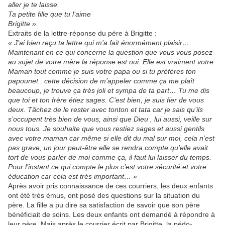
aller je te laisse.
Ta petite fille que tu l’aime
Brigitte ».
Extraits de la lettre-réponse du père à Brigitte :
« J’ai bien reçu ta lettre qui m’a fait énormément plaisir…
Maintenant en ce qui concerne la question que vous vous posez
au sujet de votre mère la réponse est oui. Elle est vraiment votre
Maman tout comme je suis votre papa ou si tu préfères ton
papounet . cette décision de m’appeler comme ça me plaît
beaucoup, je trouve ça très joli et sympa de ta part… Tu me dis
que toi et ton frère étiez sages. C’est bien, je suis fier de vous
deux. Tâchez de le rester avec tonton et tata car je sais qu’ils
s’occupent très bien de vous, ainsi que Dieu , lui aussi, veille sur
nous tous. Je souhaite que vous restiez sages et aussi gentils
avec votre maman car même si elle dit du mal sur moi, cela n’est
pas grave, un jour peut-être elle se rendra compte qu’elle avait
tort de vous parler de moi comme ça, il faut lui laisser du temps.
Pour l’instant ce qui compte le plus c’est votre sécurité et votre
éducation car cela est très important… »
Après avoir pris connaissance de ces courriers, les deux enfants
ont été très émus, ont posé des questions sur la situation du
père. La fille a pu dire sa satisfaction de savoir que son père
bénéficiait de soins. Les deux enfants ont demandé à répondre à
leur père. Mais après le courrier écrit par Brigitte, la pédo-