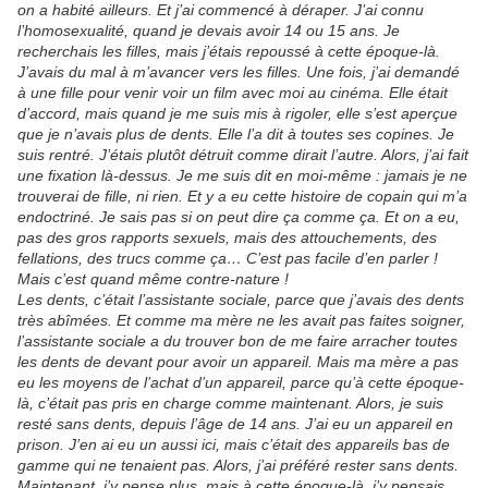
on a habité ailleurs. Et j’ai commencé à déraper. J’ai connu
l’homosexualité, quand je devais avoir 14 ou 15 ans. Je
recherchais les filles, mais j’étais repoussé à cette époque-là.
J’avais du mal à m’avancer vers les filles. Une fois, j’ai demandé
à une fille pour venir voir un film avec moi au cinéma. Elle était
d’accord, mais quand je me suis mis à rigoler, elle s’est aperçue
que je n’avais plus de dents. Elle l’a dit à toutes ses copines. Je
suis rentré. J’étais plutôt détruit comme dirait l’autre. Alors, j’ai fait
une fixation là-dessus. Je me suis dit en moi-même : jamais je ne
trouverai de fille, ni rien. Et y a eu cette histoire de copain qui m’a
endoctriné. Je sais pas si on peut dire ça comme ça. Et on a eu,
pas des gros rapports sexuels, mais des attouchements, des
fellations, des trucs comme ça… C’est pas facile d’en parler !
Mais c’est quand même contre-nature !
Les dents, c’était l’assistante sociale, parce que j’avais des dents
très abîmées. Et comme ma mère ne les avait pas faites soigner,
l’assistante sociale a du trouver bon de me faire arracher toutes
les dents de devant pour avoir un appareil. Mais ma mère a pas
eu les moyens de l’achat d’un appareil, parce qu’à cette époque-
là, c’était pas pris en charge comme maintenant. Alors, je suis
resté sans dents, depuis l’âge de 14 ans. J’ai eu un appareil en
prison. J’en ai eu un aussi ici, mais c’était des appareils bas de
gamme qui ne tenaient pas. Alors, j’ai préféré rester sans dents.
Maintenant, j’y pense plus, mais à cette époque-là, j’y pensais