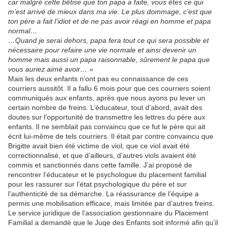
car malgré cette bêtise que ton papa a faite, vous êtes ce qui
m’est arrivé de mieux dans ma vie. Le plus dommage, c’est que
ton père a fait l’idiot et de ne pas avoir réagi en homme et papa
normal…
…Quand je serai dehors, papa fera tout ce qui sera possible et
nécessaire pour refaire une vie normale et ainsi devenir un
homme mais aussi un papa raisonnable, sûrement le papa que
vous auriez aimé avoir… »
Mais les deux enfants n’ont pas eu connaissance de ces
courriers aussitôt. Il a fallu 6 mois pour que ces courriers soient
communiqués aux enfants, après que nous ayons pu lever un
certain nombre de freins. L’éducateur, tout d’abord, avait des
doutes sur l’opportunité de transmettre les lettres du père aux
enfants. Il ne semblait pas convaincu que ce fut le père qui ait
écrit lui-même de tels courriers. Il était par contre convaincu que
Brigitte avait bien été victime de viol, que ce viol avait été
correctionnalisé, et que d’ailleurs, d’autres viols avaient été
commis et sanctionnés dans cette famille. J’ai proposé de
rencontrer l’éducateur et le psychologue du placement familial
pour les rassurer sur l’état psychologique du père et sur
l’authenticité de sa démarche. La réassurance de l’équipe a
permis une mobilisation efficace, mais limitée par d’autres freins.
Le service juridique de l’association gestionnaire du Placement
Familial a demandé que le Juge des Enfants soit informé afin qu’il