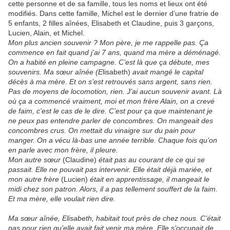
cette personne et de sa famille, tous les noms et lieux ont été
modifiés. Dans cette famille, Michel est le dernier d’une fratrie de
5 enfants, 2 filles aînées, Elisabeth et Claudine, puis 3 garçons,
Lucien, Alain, et Michel.
Mon plus ancien souvenir ? Mon père, je me rappelle pas. Ça
commence en fait quand j’ai 7 ans, quand ma mère a déménagé.
On a habité en pleine campagne. C’est là que ça débute, mes
souvenirs. Ma sœur aînée (E
lisabeth)
avait mangé le capital
décès à ma mère. Et on s’est retrouvés sans argent, sans rien.
Pas de moyens de locomotion, rien. J’ai aucun souvenir avant. Là
où ça a commencé vraiment, moi et mon frère Alain, on a crevé
de faim, c’est le cas de le dire. C’est pour ça que maintenant je
ne peux pas entendre parler de concombres. On mangeait des
concombres crus. On mettait du vinaigre sur du pain pour
manger. On a vécu là-bas une année terrible. Chaque fois qu’on
en parle avec mon frère, il pleure.
Mon autre sœur
(Claudine)
était pas au courant de ce qui se
passait. Elle ne pouvait pas intervenir. Elle était déjà mariée, et
mon autre frère
(Lucien)
était en apprentissage, il mangeait le
midi chez son patron. Alors, il a pas tellement souffert de la faim.
Et ma mère, elle voulait rien dire.
Ma sœur aînée, Elisabeth, habitait tout près de chez nous. C’était
pas pour rien qu’elle avait fait venir ma mère. Elle s’occupait de