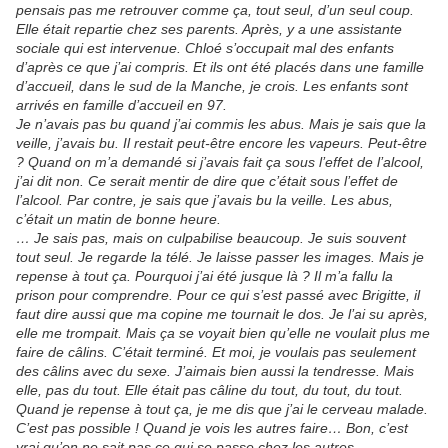
pensais pas me retrouver comme ça, tout seul, d’un seul coup.
Elle était repartie chez ses parents. Après, y a une assistante
sociale qui est intervenue. Chloé s’occupait mal des enfants
d’après ce que j’ai compris. Et ils ont été placés dans une famille
d’accueil, dans le sud de la Manche, je crois. Les enfants sont
arrivés en famille d’accueil en 97.
Je n’avais pas bu quand j’ai commis les abus. Mais je sais que la
veille, j’avais bu. Il restait peut-être encore les vapeurs. Peut-être
? Quand on m’a demandé si j’avais fait ça sous l’effet de l’alcool,
j’ai dit non. Ce serait mentir de dire que c’était sous l’effet de
l’alcool. Par contre, je sais que j’avais bu la veille. Les abus,
c’était un matin de bonne heure.
… Je sais pas, mais on culpabilise beaucoup. Je suis souvent
tout seul. Je regarde la télé. Je laisse passer les images. Mais je
repense à tout ça. Pourquoi j’ai été jusque là ? Il m’a fallu la
prison pour comprendre. Pour ce qui s’est passé avec Brigitte, il
faut dire aussi que ma copine me tournait le dos. Je l’ai su après,
elle me trompait. Mais ça se voyait bien qu’elle ne voulait plus me
faire de câlins. C’était terminé. Et moi, je voulais pas seulement
des câlins avec du sexe. J’aimais bien aussi la tendresse. Mais
elle, pas du tout. Elle était pas câline du tout, du tout, du tout.
Quand je repense à tout ça, je me dis que j’ai le cerveau malade.
C’est pas possible ! Quand je vois les autres faire… Bon, c’est
vrai qu’on ne sait pas ce qui se passe chez les autres.