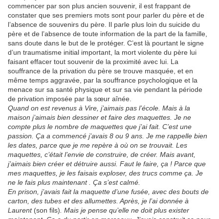
commencer par son plus ancien souvenir, il est frappant de
constater que ses premiers mots sont pour parler du père et de
l’absence de souvenirs du père. Il parle plus loin du suicide du
père et de l’absence de toute information de la part de la famille,
sans doute dans le but de le protéger. C’est là pourtant le signe
d’un traumatisme initial important, la mort violente du père lui
faisant effacer tout souvenir de la proximité avec lui. La
souffrance de la privation du père se trouve masquée, et en
même temps aggravée, par la souffrance psychologique et la
menace sur sa santé physique et sur sa vie pendant la période
de privation imposée par la sœur aînée.
Quand on est revenus à Vire, j’aimais pas l’école. Mais à la
maison j’aimais bien dessiner et faire des maquettes. Je ne
compte plus le nombre de maquettes que j’ai fait. C’est une
passion. Ça a commencé j’avais 8 ou 9 ans. Je me rappelle bien
les dates, parce que je me repère à où on se trouvait. Les
maquettes, c’était l’envie de construire, de créer. Mais avant,
j’aimais bien créer et détruire aussi. Faut le faire, ça ! Parce que
mes maquettes, je les faisais exploser, des trucs comme ça. Je
ne le fais plus maintenant . Ça s’est calmé.
En prison, j’avais fait la maquette d’une fusée, avec des bouts de
carton, des tubes et des allumettes. Après, je l’ai donnée à
Laurent
(son fils)
. Mais je pense qu’elle ne doit plus exister