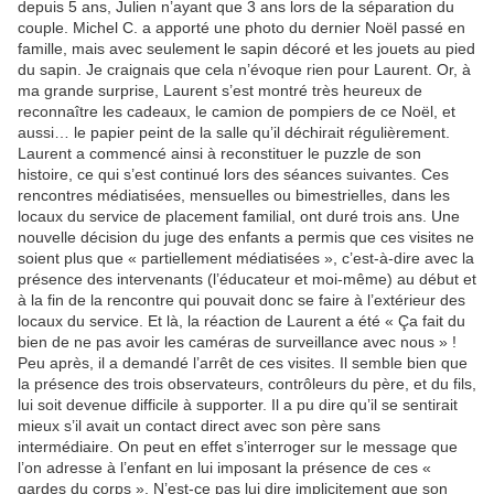
depuis 5 ans, Julien n’ayant que 3 ans lors de la séparation du
couple. Michel C. a apporté une photo du dernier Noël passé en
famille, mais avec seulement le sapin décoré et les jouets au pied
du sapin. Je craignais que cela n’évoque rien pour Laurent. Or, à
ma grande surprise, Laurent s’est montré très heureux de
reconnaître les cadeaux, le camion de pompiers de ce Noël, et
aussi… le papier peint de la salle qu’il déchirait régulièrement.
Laurent a commencé ainsi à reconstituer le puzzle de son
histoire, ce qui s’est continué lors des séances suivantes. Ces
rencontres médiatisées, mensuelles ou bimestrielles, dans les
locaux du service de placement familial, ont duré trois ans. Une
nouvelle décision du juge des enfants a permis que ces visites ne
soient plus que « partiellement médiatisées », c’est-à-dire avec la
présence des intervenants (l’éducateur et moi-même) au début et
à la fin de la rencontre qui pouvait donc se faire à l’extérieur des
locaux du service. Et là, la réaction de Laurent a été « Ça fait du
bien de ne pas avoir les caméras de surveillance avec nous » !
Peu après, il a demandé l’arrêt de ces visites. Il semble bien que
la présence des trois observateurs, contrôleurs du père, et du fils,
lui soit devenue difficile à supporter. Il a pu dire qu’il se sentirait
mieux s’il avait un contact direct avec son père sans
intermédiaire. On peut en effet s’interroger sur le message que
l’on adresse à l’enfant en lui imposant la présence de ces «
gardes du corps ». N’est-ce pas lui dire implicitement que son