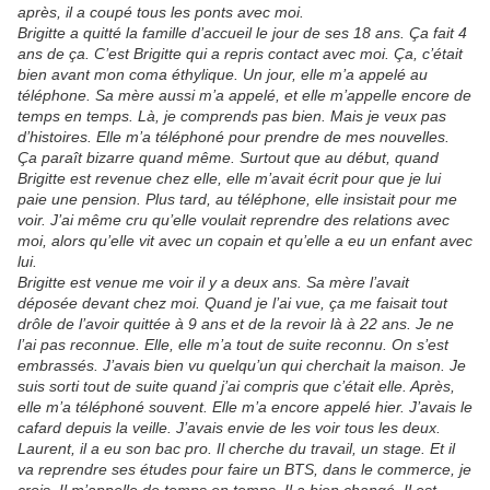
après, il a coupé tous les ponts avec moi.
Brigitte a quitté la famille d’accueil le jour de ses 18 ans. Ça fait 4
ans de ça. C’est Brigitte qui a repris contact avec moi. Ça, c’était
bien avant mon coma éthylique. Un jour, elle m’a appelé au
téléphone. Sa mère aussi m’a appelé, et elle m’appelle encore de
temps en temps. Là, je comprends pas bien. Mais je veux pas
d’histoires. Elle m’a téléphoné pour prendre de mes nouvelles.
Ça paraît bizarre quand même. Surtout que au début, quand
Brigitte est revenue chez elle, elle m’avait écrit pour que je lui
paie une pension. Plus tard, au téléphone, elle insistait pour me
voir. J’ai même cru qu’elle voulait reprendre des relations avec
moi, alors qu’elle vit avec un copain et qu’elle a eu un enfant avec
lui.
Brigitte est venue me voir il y a deux ans. Sa mère l’avait
déposée devant chez moi. Quand je l’ai vue, ça me faisait tout
drôle de l’avoir quittée à 9 ans et de la revoir là à 22 ans. Je ne
l’ai pas reconnue. Elle, elle m’a tout de suite reconnu. On s’est
embrassés. J’avais bien vu quelqu’un qui cherchait la maison. Je
suis sorti tout de suite quand j’ai compris que c’était elle. Après,
elle m’a téléphoné souvent. Elle m’a encore appelé hier. J’avais le
cafard depuis la veille. J’avais envie de les voir tous les deux.
Laurent, il a eu son bac pro. Il cherche du travail, un stage. Et il
va reprendre ses études pour faire un BTS, dans le commerce, je