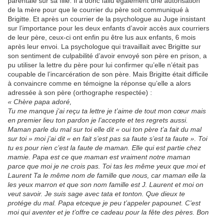
parentale sur sa fille. Il a donc fallu également une autorisation
de la mère pour que le courrier du père soit communiqué à
Brigitte. Et après un courrier de la psychologue au Juge insistant
sur l’importance pour les deux enfants d’avoir accès aux courriers
de leur père, ceux-ci ont enfin pu être lus aux enfants, 6 mois
après leur envoi. La psychologue qui travaillait avec Brigitte sur
son sentiment de culpabilité d’avoir envoyé son père en prison, a
pu utiliser la lettre du père pour lui confirmer qu’elle n’était pas
coupable de l’incarcération de son père. Mais Brigitte était difficile
à convaincre comme en témoigne la réponse qu’elle a alors
adressée à son père (orthographe respectée) :
« Chère papa adoré,
Tu me manque j’ai reçu ta lettre je t’aime de tout mon cœur mais
en premier lieu ton pardon je l’accepte et tes regrets aussi.
Maman parle du mal sur toi elle dit « oui ton père t’a fait du mal
sur toi » moi j’ai dit « en fait s’est pas sa faute s’est ta faute ». Toi
tu es pour rien c’est la faute de maman. Elle qui est partie chez
mamie. Papa est ce que maman est vraiment notre maman
parce que moi je ne crois pas. Toi tas les même yeux que moi et
Laurent Ta le même nom de famille que nous, car maman elle la
les yeux marron et que son nom famille est J. Laurent et moi on
veut savoir. Je suis sage avec tata et tonton. Que dieux te
protége du mal. Papa etceque je peu t’appeler papounet. C’est
moi qui aventer et je t’offre ce cadeau pour la fête des pères. Bon