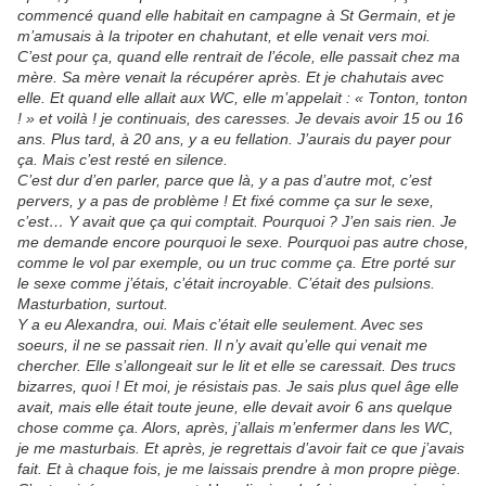
commencé quand elle habitait en campagne à St Germain, et je
m’amusais à la tripoter en chahutant, et elle venait vers moi.
C’est pour ça, quand elle rentrait de l’école, elle passait chez ma
mère. Sa mère venait la récupérer après. Et je chahutais avec
elle. Et quand elle allait aux WC, elle m’appelait : « Tonton, tonton
! » et voilà ! je continuais, des caresses. Je devais avoir 15 ou 16
ans. Plus tard, à 20 ans, y a eu fellation. J’aurais du payer pour
ça. Mais c’est resté en silence.
C’est dur d’en parler, parce que là, y a pas d’autre mot, c’est
pervers, y a pas de problème ! Et fixé comme ça sur le sexe,
c’est… Y avait que ça qui comptait. Pourquoi ? J’en sais rien. Je
me demande encore pourquoi le sexe. Pourquoi pas autre chose,
comme le vol par exemple, ou un truc comme ça. Etre porté sur
le sexe comme j’étais, c’était incroyable. C’était des pulsions.
Masturbation, surtout.
Y a eu Alexandra, oui. Mais c’était elle seulement. Avec ses
soeurs, il ne se passait rien. Il n’y avait qu’elle qui venait me
chercher. Elle s’allongeait sur le lit et elle se caressait. Des trucs
bizarres, quoi ! Et moi, je résistais pas. Je sais plus quel âge elle
avait, mais elle était toute jeune, elle devait avoir 6 ans quelque
chose comme ça. Alors, après, j’allais m’enfermer dans les WC,
je me masturbais. Et après, je regrettais d’avoir fait ce que j’avais
fait. Et à chaque fois, je me laissais prendre à mon propre piège.