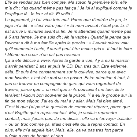
Elle se rendait pas bien compte. Ma sœur, la première fois, elle
m’a dit : t’as quand même pas fait ça ! Je lui ai expliqué comme je
l’explique là. Je leur ai dit. Et voilà !
Le jugement, je l’ai vécu très mal. Parce que d’entrée de jeu, le
juge m’a dit : « c’est votre jour ! » Et mon avocat n’était pas là. Il
est arrivé 5 minutes avant la fin. Je m’attendais quand même pas
à 6 ans ferme. Je me suis dit : Ah la vache ! Quand je pense que
l’avocat a dit à ma famille après le procès : « il aurait mieux valu
qu’il commette l’acte, il aurait peut-être moins pris ». Il faut le faire
! Même ma sœur n’en est pas revenue.
Ça a été difficile à vivre. Après la garde à vue, il y a eu la maison
d’arrêt pendant 2 ans et puis le CD. Dur, très dur. Etre enfermé,
déjà. Et puis être constamment sur le qui-vive, parce que avec
mon histoire, c’est très mal vu en prison. Faire attention à tout, à
pas se trouver en compagnie de gars qui vous regardent de
travers, parce que… on voit que si ils pouvaient me tuer, ils le
feraient ! Aucun bon souvenir de la prison. Y a eu le groupe sur la
fin de mon séjour. J’ai eu du mal à y aller. Mais j’ai bien aimé.
C’est là que j’ai posé la question de comment réparer, parce que
c’est Brigitte qui a repris contact. Moi, je voulais reprendre
contact, mais j’osais pas. Je me disais : elle va m’envoyer balader
» ou un truc comme ça. Mais c’est elle qui a repris contact. En
plus, elle m’a appelé hier. Mais, elle, ça va pas très fort parce
qu’elle a pas de boulot, ni rien.