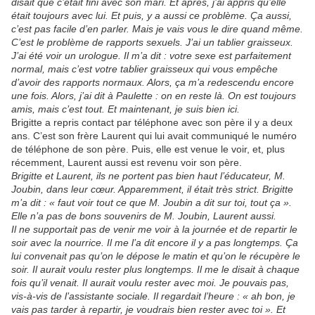
disait que c’était fini avec son mari. Et après, j’ai appris qu’elle
était toujours avec lui. Et puis, y a aussi ce problème. Ça aussi,
c’est pas facile d’en parler. Mais je vais vous le dire quand même.
C’est le problème de rapports sexuels. J’ai un tablier graisseux.
J’ai été voir un urologue. Il m’a dit : votre sexe est parfaitement
normal, mais c’est votre tablier graisseux qui vous empêche
d’avoir des rapports normaux. Alors, ça m’a redescendu encore
une fois. Alors, j’ai dit à Paulette : on en reste là. On est toujours
amis, mais c’est tout. Et maintenant, je suis bien ici.
Brigitte a repris contact par téléphone avec son père il y a deux
ans. C’est son frère Laurent qui lui avait communiqué le numéro
de téléphone de son père. Puis, elle est venue le voir, et, plus
récemment, Laurent aussi est revenu voir son père.
Brigitte et Laurent, ils ne portent pas bien haut l’éducateur, M.
Joubin, dans leur cœur. Apparemment, il était très strict. Brigitte
m’a dit : « faut voir tout ce que M. Joubin a dit sur toi, tout ça ».
Elle n’a pas de bons souvenirs de M. Joubin, Laurent aussi.
Il ne supportait pas de venir me voir à la journée et de repartir le
soir avec la nourrice. Il me l’a dit encore il y a pas longtemps. Ça
lui convenait pas qu’on le dépose le matin et qu’on le récupère le
soir. Il aurait voulu rester plus longtemps. Il me le disait à chaque
fois qu’il venait. Il aurait voulu rester avec moi. Je pouvais pas,
vis-à-vis de l’assistante sociale. Il regardait l’heure : « ah bon, je
vais pas tarder à repartir, je voudrais bien rester avec toi ». Et