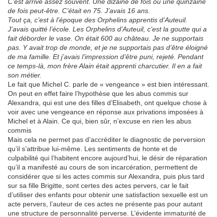
C’est arrivé assez souvent. Une dizaine de fois ou une quinzaine
de fois peut-être. C’était en 75. J’avais 16 ans.
Tout ça, c’est à l’époque des Orphelins apprentis d’Auteuil.
J’avais quitté l’école. Les Orphelins d’Auteuil, c’est la goutte qui a
fait déborder le vase. On était 600 au château. Je ne supportais
pas. Y avait trop de monde, et je ne supportais pas d’être éloigné
de ma famille. Et j’avais l’impression d’être puni, rejeté. Pendant
ce temps-là, mon frère Alain était apprenti charcutier. Il en a fait
son métier.
Le fait que Michel C. parle de « vengeance » est bien intéressant.
On peut en effet faire l’hypothèse que les abus commis sur
Alexandra, qui est une des filles d’Elisabeth, ont quelque chose à
voir avec une vengeance en réponse aux privations imposées à
Michel et à Alain. Ce qui, bien sûr, n’excuse en rien les abus
commis
Mais cela ne permet pas d’accréditer le diagnostic de perversion
qu’il s’attribue lui-même. Les sentiments de honte et de
culpabilité qui l’habitent encore aujourd’hui, le désir de réparation
qu’il a manifesté au cours de son incarcération, permettent de
considérer que si les actes commis sur Alexandra, puis plus tard
sur sa fille Brigitte, sont certes des actes pervers, car le fait
d’utiliser des enfants pour obtenir une satisfaction sexuelle est un
acte pervers, l’auteur de ces actes ne présente pas pour autant
une structure de personnalité perverse. L’évidente immaturité de