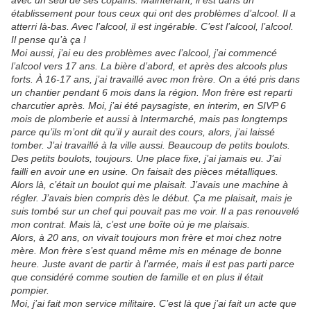
avec un seul de ses copains. Maintenant, il est dans un
établissement pour tous ceux qui ont des problèmes d’alcool. Il a
atterri là-bas. Avec l’alcool, il est ingérable. C’est l’alcool, l’alcool.
Il pense qu’à ça !
Moi aussi, j’ai eu des problèmes avec l’alcool, j’ai commencé
l’alcool vers 17 ans. La bière d’abord, et après des alcools plus
forts. À 16-17 ans, j’ai travaillé avec mon frère. On a été pris dans
un chantier pendant 6 mois dans la région. Mon frère est reparti
charcutier après. Moi, j’ai été paysagiste, en interim, en SIVP 6
mois de plomberie et aussi à Intermarché, mais pas longtemps
parce qu’ils m’ont dit qu’il y aurait des cours, alors, j’ai laissé
tomber. J’ai travaillé à la ville aussi. Beaucoup de petits boulots.
Des petits boulots, toujours. Une place fixe, j’ai jamais eu. J’ai
failli en avoir une en usine. On faisait des pièces métalliques.
Alors là, c’était un boulot qui me plaisait. J’avais une machine à
régler. J’avais bien compris dès le début. Ça me plaisait, mais je
suis tombé sur un chef qui pouvait pas me voir. Il a pas renouvelé
mon contrat. Mais là, c’est une boîte où je me plaisais.
Alors, à 20 ans, on vivait toujours mon frère et moi chez notre
mère. Mon frère s’est quand même mis en ménage de bonne
heure. Juste avant de partir à l’armée, mais il est pas parti parce
que considéré comme soutien de famille et en plus il était
pompier.
Moi, j’ai fait mon service militaire. C’est là que j’ai fait un acte que