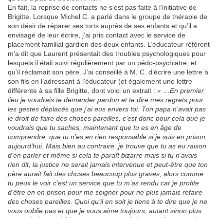
En fait, la reprise de contacts ne s’est pas faite à l’initiative de
Brigitte. Lorsque Michel C. a parlé dans le groupe de thérapie de
son désir de réparer ses torts auprès de ses enfants et qu’il a
envisagé de leur écrire, j’ai pris contact avec le service de
placement familial gardien des deux enfants. L’éducateur référent
m’a dit que Laurent présentait des troubles psychologiques pour
lesquels il était suivi régulièrement par un pédo-psychiatre, et
qu’il réclamait son père. J’ai conseillé à M. C. d’écrire une lettre à
son fils en l’adressant à l’éducateur (et également une lettre
différente à sa fille Brigitte, dont voici un extrait :
« …En premier
lieu je voudrais te demander pardon et te dire mes regrets pour
les gestes déplacés que j’ai eus envers toi. Ton papa n’avait pas
le droit de faire des choses pareilles, c’est donc pour cela que je
voudrais que tu saches, maintenant que tu es en âge de
comprendre, que tu n’es en rien responsable si je suis en prison
aujourd’hui. Mais bien au contraire, je trouve que tu as eu raison
d’en parler et même si cela te paraît bizarre mais si tu n’avais
rien dit, la justice ne serait jamais intervenue et peut-être que ton
père aurait fait des choses beaucoup plus graves, alors comme
tu peux le voir c’est un service que tu m’as rendu car je profite
d’être en en prison pour me soigner pour ne plus jamais refaire
des choses pareilles. Quoi qu’il en soit je tiens à te dire que je ne
vous oublie pas et que je vous aime toujours, autant sinon plus