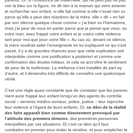
parents. Or, si l’institutrice de maternelle, qui ne peut pas ne pas
voir la bleu sur la figure, ne dit rien à la maman qui vient amener
et rechercher son enfant, si elle fait comme si elle n’avait rien vu
parce qu’elle a peur des réactions de la mère, elle « dit » en fait
par son silence quelque chose comme « j’ai bien vu l’hématome,
mais j’ai peur de vous en parler parce que je pense que vous, ou
votre mari, avez frappé votre enfant et je crains cette violence
tant pour moi que pour votre fille ». Au cas où, devant ce silence,
la mère voudrait aider l’enseignante en lui expliquant ce qui s’est
passé, il y a de grandes chances pour que cette explication soit
interprétée comme une justification a posteriori et comme une
confirmation des doutes initiaux, et cela va accroître le sentiment
de peur de la maîtresse. La méfiance s’est installée de part ey
d’autre, et il deviendra très difficile de connaître une quelconque
vérité.
C’est une règle quasi constante que de constater que les parents
nient avoir frappé leur enfant lorsqu’un des agents du contrôle
social – services médico-sociaux, police, justice – leur reproche
leur violence à l’égard de leurs enfants. Or,
ce déni de la réalité
des faits apparaît bien comme directement provoqué par
l’attitude des premiers témoins
, des premières personnes
interpellées par ces situations. Et c’est ce déni qu’il faut
combattre en premier pour éviter la récidive, et pour empêcher le