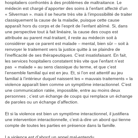
hospitaliers confrontés à des problèmes de maltraitance. Le
médecin est chargé d’apporter des soins à l’enfant affecté d’un
« Silverman ». mais il se heurte très vite à l’impossibilité de traiter
classiquement la cause de la maladie, puisque cette cause
apparaît hors du corps et de l’esprit de l’enfant abîmé. Si, dans
une perspective tout à fait linéaire, la cause des coups est
attribuée au parent mal-traitant, il reste au médecin soit à
considérer que ce parent est malade – mental, bien sûr – soit à
renvoyer le traitement vers la justice quitte à se plaindre de
l’inefficacité de ses thérapeutiques. C’est insatisfaisant. En fait,
les services hospitaliers constatent très vite que l’enfant n’est
pas « malade » au sens classique du terme, et que c’est
l’ensemble familial qui est en jeu. Et, si l’on est attentif au jeu
familial à l’intérieur duquel naissent les « mauvais traitements » la
violence apparaît bien comme un symptôme interactionnel. C’est
une communication ratée, impossible, entre au moins deux
personnes ; c’est un échange de coups qui remplace un échange
de paroles ou un échange d’affection.
Et si la violence est bien un symptôme interactionnel, il justifiera
une intervention interactionnelle, c’est-à-dire un abord qui tienne
compte de toutes les parties en présence dans la famille.
La violence est d’abord un appel mal-entendu