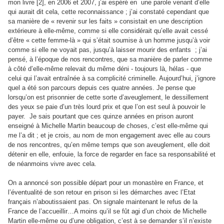
mon livre [2], en 2006 et 2007, j’ai espéré en une parole venant d’elle
qui aurait dit cela, cette reconnaissance ; j’ai constaté cependant que
sa manière de « revenir sur les faits » consistait en une description
extérieure à elle-même, comme si elle considérait qu’elle avait cessé
d’être « cette femme-là » qui s’était soumise à un homme jusqu’à voir
comme si elle ne voyait pas, jusqu’à laisser mourir des enfants ; j’ai
pensé, à l’époque de nos rencontres, que sa manière de parler comme
à côté d’elle-même relevait du même déni - toujours là, hélas - que
celui qui l’avait entraînée à sa complicité criminelle. Aujourd’hui, j’ignore
quel a été son parcours depuis ces quatre années. Je pense que
lorsqu’on est prisonnier de cette sorte d’aveuglement, le dessillement
des yeux se paie d’un très lourd prix et que l’on est seul à pouvoir le
payer. Je sais pourtant que ces quinze années en prison auront
enseigné à Michelle Martin beaucoup de choses, c’est elle-même qui
me l’a dit ; et je crois, au nom de mon engagement avec elle au cours
de nos rencontres, qu’en même temps que son aveuglement, elle doit
détenir en elle, enfouie, la force de regarder en face sa responsabilité et
de néanmoins vivre avec cela.
On a annoncé son possible départ pour un monastère en France, et
l’éventualité de son retour en prison si les démarches avec l’Etat
français n’aboutissaient pas. On signale maintenant le refus de la
France de l’accueillir…A moins qu’il se fût agi d’un choix de Michelle
Martin elle-même ou d’une obligation, c’est à se demander s’il n’existe