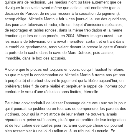
quinze ans de réclusion. Les medias n’ont pu faire autrement que de
divulguer la nouvelle avant même que celle-ci soit confirmée (par la
décision du Parquet de ne pas recourir à la cassation du jugement),
scoop oblige. Michelle Martin « fait » ces jours-ci la une des quotidiens,
des journaux télévisés et radio, elle est l’objet d’émissions spéciales,
de reportages et tables rondes, dans la même trépidation et la même
émotion que lors de son procès, en 2004. Mêmes images aussi : sur
les écrans de télévision, on la revoit menottée, sortant et entrant dans
le combi de gendarmerie, renouvelant devant la presse le geste d’ouvrir
la porte de la cache dans la cave de Marc Dutroux, puis assise,
immobile, dans le box des accusés.
A croire que le procès est toujours en cours, ou qu’il faudrait le refaire,
ou que malgré la condamnation de Michelle Martin à trente ans (et non
à perpétuité) et surtout devant le jugement qui la libère aujourd’hui, on
préférerait faire fi de cette réalité et perpétuer le rappel de l’horreur pour
conforter le vœu d’une réclusion sans limites, éternelle.
Peut-être conviendrait-il de laisser l’apanage de ce vœu aux seuls pour
qui il pourrait se justifier ou en tout cas se comprendre, les parents des
victimes, pour qui la mort atroce de leur enfant ne trouvera jamais
réparation ni peine suffisantes, plutôt que de profiter de leur indignation
et de leur colère éventuelles pour réclamer quelque chose qui pourrait
bien ressembler à une loi du talion ou à un tribunal du peuple. En