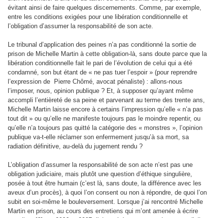
évitant ainsi de faire quelques discernements. Comme, par exemple,
entre les conditions exigées pour une libération conditionnelle et
l’obligation d’assumer la responsabilité de son acte.
Le tribunal d’application des peines n’a pas conditionné la sortie de
prison de Michelle Martin à cette obligation-là, sans doute parce que la
libération conditionnelle fait le pari de l’évolution de celui qui a été
condamné, son but étant de « ne pas tuer l’espoir » (pour reprendre
l’expression de Pierre Chômé, avocat pénaliste) : allons-nous
l’imposer, nous, opinion publique ? Et, à supposer qu’ayant même
accompli l’entièreté de sa peine et parvenant au terme des trente ans,
Michelle Martin laisse encore à certains l’impression qu’elle « n’a pas
tout dit » ou qu’elle ne manifeste toujours pas le moindre repentir, ou
qu’elle n’a toujours pas quitté la catégorie des « monstres », l’opinion
publique va-t-elle réclamer son enfermement jusqu’à sa mort, sa
radiation définitive, au-delà du jugement rendu ?
L’obligation d’assumer la responsabilité de son acte n’est pas une
obligation judiciaire, mais plutôt une question d’éthique singulière,
posée à tout être humain (c’est là, sans doute, la différence avec les
aveux d’un procès), à quoi l’on consent ou non à répondre, de quoi l’on
subit en soi-même le bouleversement. Lorsque j’ai rencontré Michelle
Martin en prison, au cours des entretiens qui m’ont amenée à écrire