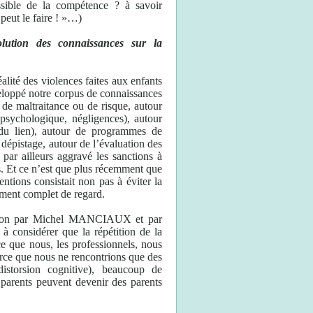
ossible de la compétence ? à savoir
 peut le faire ! »…)
volution des connaissances sur la
lité des violences faites aux enfants
eloppé notre corpus de connaissances
s de maltraitance ou de risque, autour
 psychologique, négligences), autour
du lien), autour de programmes de
dépistage, autour de l’évaluation des
par ailleurs aggravé les sanctions à
ls. Et ce n’est que plus récemment que
tions consistait non pas à éviter la
ment complet de regard.
otion par Michel MANCIAUX et par
 considérer que la répétition de la
 ce que nous, les professionnels, nous
rce que nous ne rencontrions que des
distorsion cognitive), beaucoup de
 parents peuvent devenir des parents