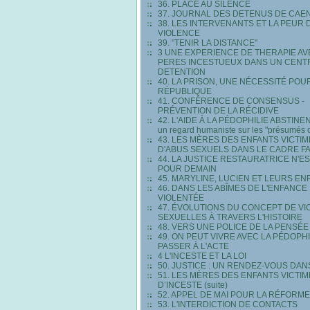
36. PLACE AU SILENCE
37. JOURNAL DES DETENUS DE CAEN 
38. LES INTERVENANTS ET LA PEUR 
VIOLENCE
39. "TENIR LA DISTANCE"
3 UNE EXPERIENCE DE THERAPIE AV
PERES INCESTUEUX DANS UN CENT
DETENTION
40. LA PRISON, UNE NÉCESSITÉ POU
RÉPUBLIQUE
41. CONFÉRENCE DE CONSENSUS -
PRÉVENTION DE LA RÉCIDIVE
42. L'AIDE À LA PÉDOPHILIE ABSTINEN
un regard humaniste sur les "présumés 
43. LES MÈRES DES ENFANTS VICTI
D'ABUS SEXUELS DANS LE CADRE FA
44. LA JUSTICE RESTAURATRICE N'ES
POUR DEMAIN
45. MARYLINE, LUCIEN ET LEURS EN
46. DANS LES ABÎMES DE L'ENFANCE
VIOLENTÉE
47. ÉVOLUTIONS DU CONCEPT DE V
SEXUELLES À TRAVERS L'HISTOIRE
48. VERS UNE POLICE DE LA PENSÉE
49. ON PEUT VIVRE AVEC LA PÉDOPH
PASSER À L'ACTE
4 L'INCESTE ET LA LOI
50. JUSTICE : UN RENDEZ-VOUS DAN
51. LES MÈRES DES ENFANTS VICTI
D’INCESTE (suite)
52. APPEL DE MAI POUR LA RÉFORM
53. L'INTERDICTION DE CONTACTS