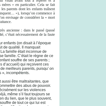
i visait avant tout à repérer et à
mères » en particulier. Cela se fait
les parents dont les enfants traînent
 trinquent… »), lorsqu’on commence à
u’on envisage de considérer la « mort
aitance.
rès ancienne : dans le passé (passé
lté, c’était nécessairement de la faute
ur enfants (on disait à l’époque
it de qualité. Il manquait
 La famille était inconnue de
e famille. C’était le règne de ce
nfant souffre de ses parents ;
es d’accueil) qui reçoivent ces
de meilleurs parents, puisqu’ on
s », incompétents.
 aussi être maltraitantes, que
commettre des abus de pouvoir.
écisément sur les violences
éjà, même s’il faut toujours se
en du lien, que le plus souvent,
souffre de tout ce qui lui est