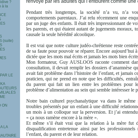
renvoyé par les adultes qui l’entourent comme une d
idive ?
n à la
Pendant très longtemps, la société n’a vu, n’a vou
NCE
comportements parentaux. J’ai relu récemment une enqu
S
par un juge des enfants. Il était très impressionnant de voir
LES
les parents, et qui étaient autant de jugements moraux, 
causale la seule hérédité alcoolique.
S
(suite)
S
Il est vrai que notre culture judéo-chrétienne reste centrée
LES
de sa faute pour pouvoir se réparer. Encore aujourd’hui à
dictée que les mots mal écrits et jamais les mots bien écrit
MES
Mon formateur, Guy AUSLOOS raconte comment dans 
consultation, il devait remplir les dossiers d’anamnèse q
avait fait problème dans l’histoire de l’enfant, et jamais 
 PAR LE
praticien, qui ne prend en note que les difficultés, entra
FKA
du parent qui fait un lien entre les problèmes pour les
 AUTEURS
problème d’alimentation au sein qui semble intéresser le p
MILIALES
 ME
Notre bain culturel psychanalytique va dans le même s
D ON
troubles présentés par un enfant à une difficulté relationne
un mois à un colloque sur la perversion. Et j’ai entendu
« ça nous ramène encore à la mère ».
Et même s’il était vrai que la relation à la mère fut dé
A LA
disqualification entretenue ainsi par les professionnels
l’enfant, du parent et de leur relation.
NAUTAIRE