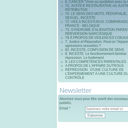
6. CANCER "Vivre au quotidien avec la 
70. JUSTICE RESTAURATIVE v/s JUST
RÉTRIBUTIVE
70. LE SENS DES MOTS. PÉDOPHILIE,
SEXUEL, INCESTE
72. VIOLS INCESTUEUX. COMPARAIS
FRANCE - BELGIQUE
73. SYNDROME D'ALIENATION PAREN
PERVERSION NARCISSIQUE
79 À PROPOS DE VIOLENCES CONJU
7. Justice et Réparation. Peut-on "répare
agressions sexuelles ?
82. INCESTE, CONFUSION DE SENS
8. INCESTE. Le fonctionnement familial.
répression. Le traitement
9. LES COMPETENCES PARENTALES
A PROPOS DE L'AFFAIRE DUTROUX
RÉPRESSION : D'UNE CULTURE DE
L'ENFERMEMENT À UNE CULTURE D
CONTRÔLE
Newsletter
Abonnez-vous pour être averti des nouveaux
publiés.
Email