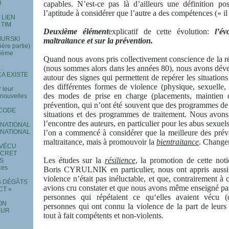
U
capables. N’est-ce pas là d’ailleurs une définition p
l’aptitude à considérer que l’autre a des compétences (« il
 LIEN
 TIM
Deuxième élément
explicatif de cette évolution:
l’é
 MURSKI
maltraitance et sur la prévention.
re partie)
xième
Quand nous avons pris collectivement conscience de la réa
..
(nous sommes alors dans les années 80), nous avons dév
A EXISTE
autour des signes qui permettent de repérer les situation
des différentes formes de violence (physique, sexuelle,
 leur
des modes de prise en charge (placements, maintien 
e nouvelles
prévention, qui n’ont été souvent que des programmes de 
 CODE
situations et des programmes de traitement. Nous avons 
l’encontre des auteurs, en particulier pour les abus sexue
RNATIONAL
RNATIONAL
l’on a commencé à considérer que la meilleure des préven
maltraitance, mais à promouvoir la
bientraitance
. Change
 VÉCU
ECRET
Les études sur la
résilience
, la promotion de cette n
ES
ces
Boris CYRULNIK en particulier, nous ont appris aussi à
violence n’était pas inéluctable, et que, contrairement à
S DÉGÂTS
avions cru constater et que nous avons même enseigné pa
CT »
personnes qui répétaient ce qu‘elles avaient vécu (
ON
personnes qui ont connu la violence de la part de leurs
EUR
tout à fait compétents et non-violents.