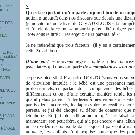
- 1997
2.
DE LA
Qu’est-ce qui fait
qu’on parle aujourd’hui de « compé
notion n’apparaît dans nos discours que depuis une dizai
EC DES
(je ne citerai que le livre de Guy AUSLOOS « la compéte
RE DE
et l’étude de la commission sur la parentalité dirigée p
1999 sous le titre : « les enjeux de la parentalité »).
R LA
Je ne retiendrai que trois facteurs
(il y en a certaineme
cette ®évolution.
TE. Pour
coupables"
MES
D’une part
le nouveau regard porté sur les nourriss
MILIAL
psychiatres qui nous ont parlé
de « compétences » du no
T PAS
Je pense bien sûr à Françoise DOLTO,(vous vous souvene
FANTS
de télévision intitulée : le bébé est une personne
professionnels, en parlant de la compétence des bébés 
IOLENCES
différemment et ont d’une certaine manière rendu les 
 ?
quand j’étais parent, j’interdisais à mes enfants un ce
ILIE SANS
paraissaient incorrects, inadaptés voire impossibles pou
parents, et j’ai été choqué au début de constater que 
téléphone. Et j’ai bien dû admettre qu’il le faisait 
S 10 ANS
MES
maintenant, son petit frère, qui n’a pas encore 4 ans, allu
un jeu vidéo de poursuite dans lequel il parvient à m
E PÉNALE
nouvelle, les enfants l’ont acquise parce que les pare