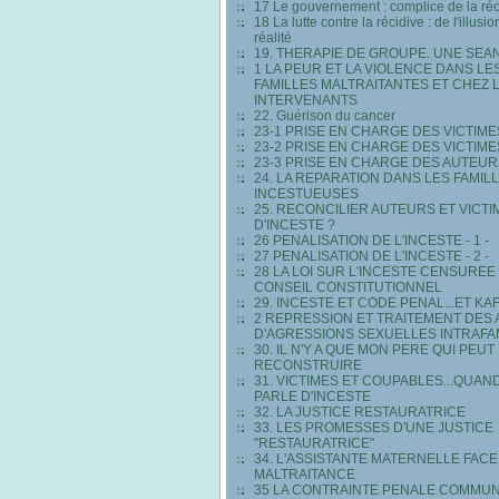
17 Le gouvernement : complice de la réc
18 La lutte contre la récidive : de l'illusio
réalité
19. THERAPIE DE GROUPE. UNE SEA
1 LA PEUR ET LA VIOLENCE DANS LE
FAMILLES MALTRAITANTES ET CHEZ 
INTERVENANTS
22. Guérison du cancer
23-1 PRISE EN CHARGE DES VICTIME
23-2 PRISE EN CHARGE DES VICTIMES 
23-3 PRISE EN CHARGE DES AUTEUR
24. LA REPARATION DANS LES FAMIL
INCESTUEUSES
25. RECONCILIER AUTEURS ET VICTI
D'INCESTE ?
26 PENALISATION DE L'INCESTE - 1 -
27 PENALISATION DE L'INCESTE - 2 -
28 LA LOI SUR L'INCESTE CENSUREE
CONSEIL CONSTITUTIONNEL
29. INCESTE ET CODE PENAL...ET KA
2 REPRESSION ET TRAITEMENT DES
D'AGRESSIONS SEXUELLES INTRAFA
30. IL N'Y A QUE MON PERE QUI PEUT
RECONSTRUIRE
31. VICTIMES ET COUPABLES...QUAN
PARLE D'INCESTE
32. LA JUSTICE RESTAURATRICE
33. LES PROMESSES D'UNE JUSTICE
"RESTAURATRICE"
34. L'ASSISTANTE MATERNELLE FACE 
MALTRAITANCE
35 LA CONTRAINTE PENALE COMMU