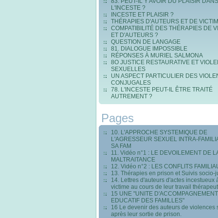
83. PEUT-IL Y AVOIR DU PLAISIR DAN
L'INCESTE ?
INCESTE ET PLAISIR ?
THÉRAPIES D'AUTEURS ET DE VICTI
COMPATIBILITÉ DES THÉRAPIES DE V
ET D'AUTEURS ?
QUESTION DE LANGAGE
81. DIALOGUE IMPOSSIBLE
RÉPONSES À MURIEL SALMONA
8O JUSTICE RESTAURATIVE ET VIOL
SEXUELLES
UN ASPECT PARTICULIER DES VIOL
CONJUGALES
78. L'INCESTE PEUT-IL ÊTRE TRAITÉ
AUTREMENT ?
Pages
10. L'APPROCHE SYSTEMIQUE DE
L'AGRESSEUR SEXUEL INTRA-FAMILI
SA FAM
11. Vidéo n°1 : LE DEVOILEMENT DE L
MALTRAITANCE
12. Vidéo n°2 : LES CONFLITS FAMILI
13. Thérapies en prison et Suivis socio-j
14. Lettres d'auteurs d'actes incestueux 
victime au cours de leur travail thérapeu
15 UNE "UNITE D'ACCOMPAGNEMENT
EDUCATIF DES FAMILLES"
16 Le devenir des auteurs de violences 
après leur sortie de prison.