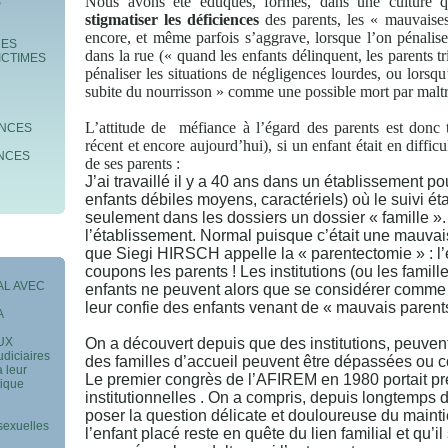
Nous avons été éduqués, formés, dans une culture qu
S
stigmatiser les déficiences
des parents, les « mauvaises 
encore, et même parfois s’aggrave, lorsque l’on pénalise 
MES
dans la rue (« quand les enfants délinquent, les parents
ICTIMES
pénaliser les situations de négligences lourdes, ou lorsq
subite du nourrisson » comme une possible mort par maltr
L’attitude de
méfiance à l’égard des parents est donc t
ENCES
récent et encore aujourd’hui), si un enfant était en difficu
ENCES
de ses parents :
J’ai travaillé il y a 40 ans dans un établissement po
enfants débiles moyens, caractériels) où le suivi éta
seulement dans les dossiers un dossier « famille ».
l’établissement. Normal puisque c’était une mauvais
que Siegi HIRSCH appelle la « parentectomie » : l’e
coupons les parents ! Les institutions (ou les famill
AL AVEC
enfants ne peuvent alors que se considérer comme 
leur confie des enfants venant de « mauvais parent
A
AUX
On a découvert depuis que des institutions, peuvent
udiciaires
des familles d’accueil peuvent être dépassées ou 
à leur
Le premier congrès de l’AFIREM en 1980 portait pr
tique
institutionnelles . On a compris, depuis longtemps d
poser la question délicate et douloureuse du mainti
sexuelles
l’enfant placé reste en quête du lien familial et qu’il 