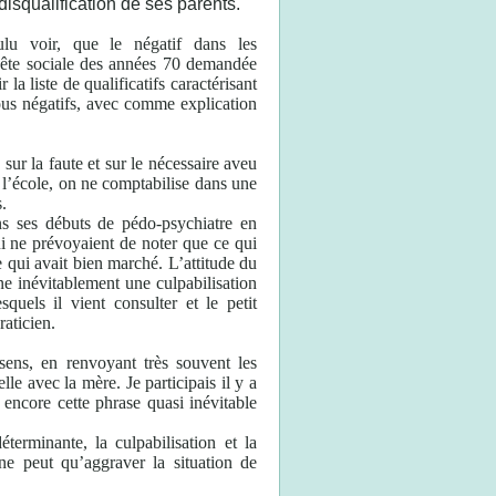
isqualification de ses parents.
lu voir, que le négatif dans les
ête sociale des années 70 demandée
 la liste de qualificatifs caractérisant
tous négatifs, avec comme explication
 sur la faute et sur le nécessaire aveu
 l’école, on ne comptabilise dans une
s.
ses débuts de pédo-psychiatre en
ui ne prévoyaient de noter que ce qui
ce qui avait bien marché. L’attitude du
îne inévitablement une culpabilisation
quels il vient consulter et le petit
raticien.
ens, en renvoyant très souvent les
lle avec la mère. Je participais il y a
 encore cette phrase quasi inévitable
terminante, la culpabilisation et la
 ne peut qu’aggraver la situation de