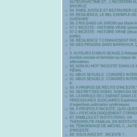
AUTEUR/VICTIME ET... L'INCITATION A
DIVORCE
54. FAIRE JUSTICE ET RESTAURER LE
55. RÉSILIENCE, LE BEL EXEMPLE DE
GUÉNARD
56. CRIS DANS UN JARDIN par Marie
57-1 INCESTE - HISTOIRE VRAIE (premiè
57-2 INCESTE - HISTOIRE VRAIE (deu
partie)
58. RÉSILIENCE ? CONNAISSENT PAS.
59. DES PRISONS SANS BARREAUX, Ç
!
5. AUTEURS D'ABUS SEXUELS Refuser
éviction sociale et familiale au risque d
alternatives
60. NON AU MOT "INCESTE" DANS LE
PÉNAL
61. ABUS SEXUELS : CONGRÈS INTE
62. ABUS SEXUELS : CONGRÈS INTE
II.
63. À PROPOS DE RÉCITS D'INCESTE
64. SECRET DES SOINS, SOINS DU S
65. LA PAROLE DE L’ENFANT DANS L
PROCEDURES JUDICIAIRES Expérien
d’expertises judiciaires systémiques
66. À PROPOS D’INCESTE, QUELQUE
DU « PSYCHOLOGIQUEMENT CORRE
67. FAMILLES ET INSTITUTIONS. UN
THERAPEUTE FAMILIAL EN INSTITUTI
68. TÉMOIGNAGE DE MICHEL C., AUT
D'INCESTE
69. VOUS AVEZ DIT : INCESTE ?...