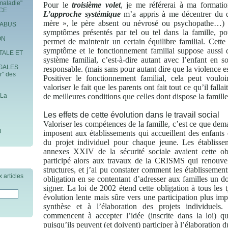
maladie"
Pour le
troisième volet
, je me référerai à ma formati
ICE
L’approche systémique
m’a appris à me décentrer du d
mère », le père absent ou névrosé ou psychopathe…)
 ABUS
symptômes présentés par tel ou tel dans la famille, p
ON
permet de maintenir un certain équilibre familial. Cette
symptôme et le fonctionnement familial suppose aussi d
TALE ET
système familial, c’est-à-dire autant avec l’enfant en 
GALES
responsable. (mais sans pour autant dire que la violence 
r" des
Positiver le fonctionnement familial, cela peut vouloir
valoriser le fait que les parents ont fait tout ce qu’il fall
 La
de meilleures conditions que celles dont dispose la famille
Les effets de cette évolution dans le travail social
Valoriser les compétences de la famille, c’est ce que dem
U
imposent aux établissements qui accueillent des enfants d
du projet individuel pour chaque jeune. Les établisse
annexes XXIV de la sécurité sociale avaient cette obl
participé alors aux travaux de la CRISMS qui renouvela
structures, et j’ai pu constater comment les établissemen
 articles
obligation en se contentant d’adresser aux familles un d
signer. La loi de 2002 étend cette obligation à tous les 
évolution lente mais sûre vers une participation plus im
synthèse et à l’élaboration des projets individuels.
commencent à accepter l’idée (inscrite dans la loi) q
puisqu’ils peuvent (et doivent) participer à l’élaboration d