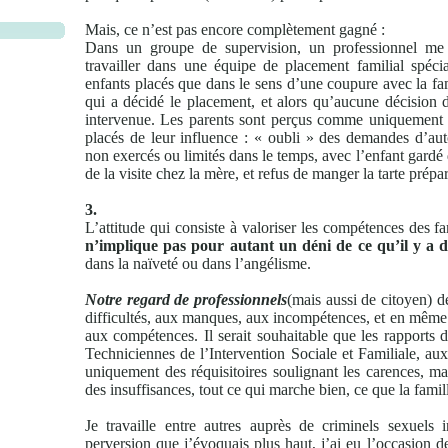
Mais, ce n’est pas encore complètement gagné :
Dans un groupe de supervision, un professionnel me 
travailler dans une équipe de placement familial spécia
enfants placés que dans le sens d’une coupure avec la fam
qui a décidé le placement, et alors qu’aucune décision de
intervenue. Les parents sont perçus comme uniquement noc
placés de leur influence : « oubli » des demandes d’auto
non exercés ou limités dans le temps, avec l’enfant gardé 
de la visite chez la mère, et refus de manger la tarte pré
3.
L’attitude qui consiste à valoriser les compétences des f
n’implique pas pour autant un déni de ce qu’il y a d
dans la naïveté ou dans l’angélisme.
Notre regard de professionnels
(mais aussi de citoyen) de
difficultés, aux manques, aux incompétences, et en même 
aux compétences. Il serait souhaitable que les rapports d
Techniciennes de l’Intervention Sociale et Familiale, 
uniquement des réquisitoires soulignant les carences, mai
des insuffisances, tout ce qui marche bien, ce que la famille
Je travaille entre autres auprès de criminels sexuels 
perversion que j’évoquais plus haut, j’ai eu l’occasion d