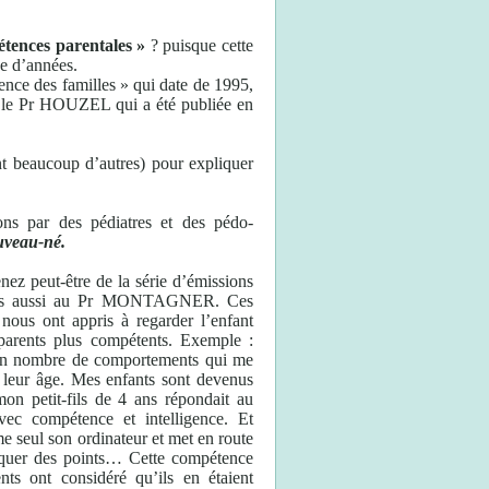
tences parentales »
? puisque cette
ne d’années.
nce des familles » qui date de 1995,
ar le Pr HOUZEL qui a été publiée en
nt beaucoup d’autres) pour expliquer
ons par des pédiatres et des pédo-
uveau-né.
z peut-être de la série d’émissions
) mais aussi au Pr MONTAGNER. Ces
nous ont appris à regarder l’enfant
parents plus compétents. Exemple :
rtain nombre de comportements qui me
r leur âge. Mes enfants sont devenus
mon petit-fils de 4 ans répondait au
avec compétence et intelligence. Et
me seul son ordinateur et met en route
arquer des points… Cette compétence
nts ont considéré qu’ils en étaient