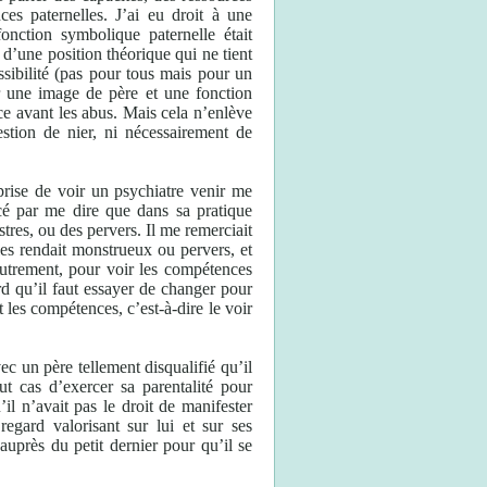
s paternelles. J’ai eu droit à une
nction symbolique paternelle était
 d’une position théorique qui ne tient
ossibilité (pas pour tous mais pour un
r une image de père et une fonction
ce avant les abus. Mais cela n’enlève
estion de nier, ni nécessairement de
prise de voir un psychiatre venir me
é par me dire que dans sa pratique
tres, ou des pervers. Il me remerciait
les rendait monstrueux ou pervers, et
 autrement, pour voir les compétences
ard qu’il faut essayer de changer pour
t les compétences, c’est-à-dire le voir
ec un père tellement disqualifié qu’il
out cas d’exercer sa parentalité pour
l n’avait pas le droit de manifester
egard valorisant sur lui et sur ses
 auprès du petit dernier pour qu’il se