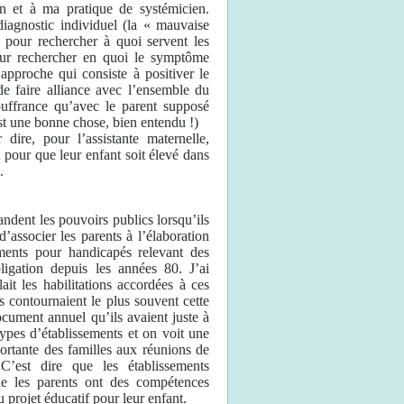
on et à ma pratique de systémicien.
iagnostic individuel (la « mauvaise
pour rechercher à quoi servent les
our rechercher en quoi le symptôme
 approche qui consiste à positiver le
e faire alliance avec l’ensemble du
souffrance qu’avec le parent supposé
est une bonne chose, bien entendu !)
 dire, pour l’assistante maternelle,
ait pour que leur enfant soit élevé dans
.
andent les pouvoirs publics lorsqu’ils
’associer les parents à l’élaboration
ments pour handicapés relevant des
igation depuis les années 80. J’ai
it les habilitations accordées à ces
ts contournaient le plus souvent cette
ocument annuel qu’ils avaient juste à
types d’établissements et on voit une
portante des familles aux réunions de
 C’est dire que les établissements
ue les parents ont des compétences
u projet éducatif pour leur enfant.