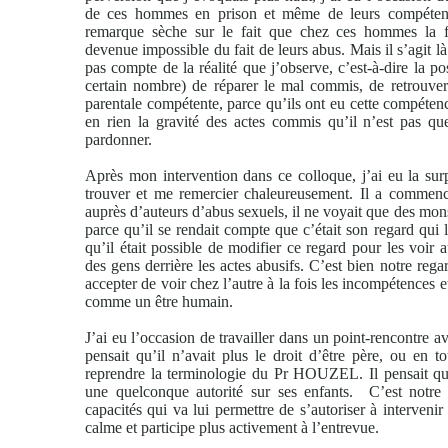
de ces hommes en prison et même de leurs compétence
remarque sèche sur le fait que chez ces hommes la fo
devenue impossible du fait de leurs abus. Mais il s’agit là
pas compte de la réalité que j’observe, c’est-à-dire la p
certain nombre) de réparer le mal commis, de retrouve
parentale compétente, parce qu’ils ont eu cette compéten
en rien la gravité des actes commis qu’il n’est pas qu
pardonner.
Après mon intervention dans ce colloque, j’ai eu la sur
trouver et me remercier chaleureusement. Il a commenc
auprès d’auteurs d’abus sexuels, il ne voyait que des mons
parce qu’il se rendait compte que c’était son regard qui 
qu’il était possible de modifier ce regard pour les voir
des gens derrière les actes abusifs. C’est bien notre reg
accepter de voir chez l’autre à la fois les incompétences e
comme un être humain.
J’ai eu l’occasion de travailler dans un point-rencontre av
pensait qu’il n’avait plus le droit d’être père, ou en t
reprendre la terminologie du Pr HOUZEL. Il pensait qu’i
une quelconque autorité sur ses enfants.
C’est notre r
capacités qui va lui permettre de s’autoriser à intervenir
calme et participe plus activement à l’entrevue.