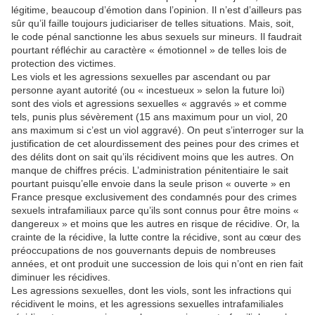
légitime, beaucoup d’émotion dans l’opinion. Il n’est d’ailleurs pas
sûr qu’il faille toujours judiciariser de telles situations. Mais, soit,
le code pénal sanctionne les abus sexuels sur mineurs. Il faudrait
pourtant réfléchir au caractère « émotionnel » de telles lois de
protection des victimes.
Les viols et les agressions sexuelles par ascendant ou par
personne ayant autorité (ou « incestueux » selon la future loi)
sont des viols et agressions sexuelles « aggravés » et comme
tels, punis plus sévèrement (15 ans maximum pour un viol, 20
ans maximum si c’est un viol aggravé). On peut s’interroger sur la
justification de cet alourdissement des peines pour des crimes et
des délits dont on sait qu’ils récidivent moins que les autres. On
manque de chiffres précis. L’administration pénitentiaire le sait
pourtant puisqu’elle envoie dans la seule prison « ouverte » en
France presque exclusivement des condamnés pour des crimes
sexuels intrafamiliaux parce qu’ils sont connus pour être moins «
dangereux » et moins que les autres en risque de récidive. Or, la
crainte de la récidive, la lutte contre la récidive, sont au cœur des
préoccupations de nos gouvernants depuis de nombreuses
années, et ont produit une succession de lois qui n’ont en rien fait
diminuer les récidives.
Les agressions sexuelles, dont les viols, sont les infractions qui
récidivent le moins, et les agressions sexuelles intrafamiliales