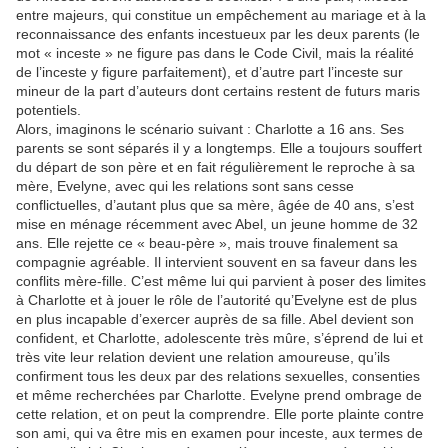
entre majeurs, qui constitue un empêchement au mariage et à la
reconnaissance des enfants incestueux par les deux parents (le
mot « inceste » ne figure pas dans le Code Civil, mais la réalité
de l’inceste y figure parfaitement), et d’autre part l’inceste sur
mineur de la part d’auteurs dont certains restent de futurs maris
potentiels.
Alors, imaginons le scénario suivant : Charlotte a 16 ans. Ses
parents se sont séparés il y a longtemps. Elle a toujours souffert
du départ de son père et en fait régulièrement le reproche à sa
mère, Evelyne, avec qui les relations sont sans cesse
conflictuelles, d’autant plus que sa mère, âgée de 40 ans, s’est
mise en ménage récemment avec Abel, un jeune homme de 32
ans. Elle rejette ce « beau-père », mais trouve finalement sa
compagnie agréable. Il intervient souvent en sa faveur dans les
conflits mère-fille. C’est même lui qui parvient à poser des limites
à Charlotte et à jouer le rôle de l’autorité qu’Evelyne est de plus
en plus incapable d’exercer auprès de sa fille. Abel devient son
confident, et Charlotte, adolescente très mûre, s’éprend de lui et
très vite leur relation devient une relation amoureuse, qu’ils
confirment tous les deux par des relations sexuelles, consenties
et même recherchées par Charlotte. Evelyne prend ombrage de
cette relation, et on peut la comprendre. Elle porte plainte contre
son ami, qui va être mis en examen pour inceste, aux termes de