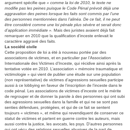
argument spécifie que
« comme la loi de 2010, le texte ne
modifie pas les peines puisque le Code Pénal prévoit déjà une
aggravation des peines lorsque les faits sont commis par l’une
des personnes mentionnées dans l’alinéa. De ce fait, il ne peut
être considéré comme une loi pénale plus sévère et serait donc
d’application immédiate ».
Mais des juristes avaient déjà fait
remarquer en 2010 que la qualification d’inceste enlevait le
caractère aggravé des faits.
La société civile
Cette proposition de loi a été à nouveau portée par des
associations de victimes, et en particulier par l’Association
Internationale des Victimes d’Inceste, qui récidive ainsi après la
tentative votée en 2010. L’association « mémoire traumatique et
victimologie » qui vient de publier une étude sur une population
(non représentative) de victimes d’agressions sexuelles participe
aussi à ce lobbying en faveur de l’inscription de l’inceste dans le
code pénal. Les associations de victimes d’inceste ont le mérite
de regrouper et de donner la parole à des personnes qui ont subi
des agressions sexuelles dans la famille et qui ne se sont pas
senties défendues, protégées, et qui de ce fait se sentent
toujours « victimes », et même qui revendiquent de conserver ce
statut de victimes et partent en guerre contre les auteurs, mais
aussi contre la justice, les avocats, les psys. D’autres personnes
qui ont vécu des relations sexuelles abusives de la part de