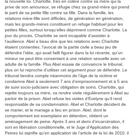
la nouvelle loi. Charlotte, très en colère contre sa mère qui la
prive de son amoureux, se réfugie chez sa grand-mère qui prend
le parti de sa petite fille contre sa fille. Dans la famille, les
relations mère-fille sont difficiles, de génération en génération,
mais les grands-mères constituent un refuge habituel pour les
petites filles, surtout lorsqu’elles dépriment comme Charlotte. Le
jour du procès, Charlotte se sent incapable d’assister à
l’audience. Abel a beau dire que les relations avec Charlotte
étaient consenties, l’avocat de la partie civile a beau jeu de
défendre l’idée, qui avait failli figurer dans la loi récente, qu’un
mineur ne peut être consentant à une relation sexuelle avec un
adulte de la famille. Plus Abel essaie de convaincre le tribunal,
plus on lui reproche d’utiliser cet argument pour se défendre. Le
tribunal tiendra compte néanmoins de l’âge de la victime et
condamne Abel à seulement 7 ans d’emprisonnement et à 5 ans
de suivi socio-judiciaire avec obligation de soins. Charlotte, qui
rejette toujours sa mère, va rendre visite régulièrement à Abel au
parloir de la prison. Abel refuse les visites d’Evelyne qu’il rend
responsable de sa condamnation. Abel et Charlotte décident de
se marier, et le mariage a lieu en prison. Abel, dont le
comportement est exemplaire en détention, obtient un
aménagement de peine. Après 3 ans et demi d’incarcération, il
sort en libération conditionnelle, et le Juge d’Application des
Peines lui signifie qu’en application de l’article de la loi de 2010, il