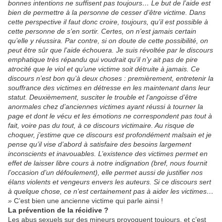
bonnes intentions ne suffisent pas toujours… Le but de l’aide est
bien de permettre à la personne de cesser d’être victime. Dans
cette perspective il faut donc croire, toujours, qu’il est possible à
cette personne de s’en sortir. Certes, on n’est jamais certain
qu’elle y réussira. Par contre, si on doute de cette possibilité, on
peut être sûr que l’aide échouera. Je suis révoltée par le discours
emphatique très répandu qui voudrait qu’il n’y ait pas de pire
atrocité que le viol et qu’une victime soit détruite à jamais. Ce
discours n’est bon qu’à deux choses : premièrement, entretenir la
souffrance des victimes en détresse en les maintenant dans leur
statut. Deuxièmement, susciter le trouble et l’angoisse d’être
anormales chez d’anciennes victimes ayant réussi à tourner la
page et dont le vécu et les émotions ne correspondent pas tout à
fait, voire pas du tout, à ce discours victimaire. Au risque de
choquer, j’estime que ce discours est profondément malsain et je
pense qu’il vise d’abord à satisfaire des besoins largement
inconscients et inavouables. L’existence des victimes permet en
effet de laisser libre cours à notre indignation (bref, nous fournit
l’occasion d’un défoulement), elle permet aussi de justifier nos
élans violents et vengeurs envers les auteurs. Si ce discours sert
à quelque chose, ce n’est certainement pas à aider les victimes…
»
C’est bien une ancienne victime qui parle ainsi !
La prévention de la récidive ?
Les abus sexuels sur des mineurs provoquent toujours, et c’est