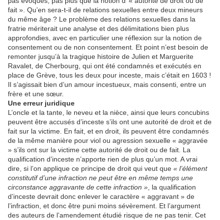
pas évoqués, pas plus que la notion d’ « autorité de droit ou de
fait ». Qu’en sera-t-il de relations sexuelles entre deux mineurs
du même âge ? Le problème des relations sexuelles dans la
fratrie mériterait une analyse et des délimitations bien plus
approfondies, avec en particulier une réflexion sur la notion de
consentement ou de non consentement. Et point n’est besoin de
remonter jusqu’à la tragique histoire de Julien et Marguerite
Ravalet, de Cherbourg, qui ont été condamnés et exécutés en
place de Grève, tous les deux pour inceste, mais c’était en 1603 !
Il s’agissait bien d’un amour incestueux, mais consenti, entre un
frère et une sœur.
Une erreur juridique
L’oncle et la tante, le neveu et la nièce, ainsi que leurs concubins
peuvent être accusés d’inceste s’ils ont une autorité de droit et de
fait sur la victime. En fait, et en droit, ils peuvent être condamnés
de la même manière pour viol ou agression sexuelle « aggravée
» s’ils ont sur la victime cette autorité de droit ou de fait. La
qualification d’inceste n’apporte rien de plus qu’un mot. A vrai
dire, si l’on applique ce principe de droit qui veut que
« l’élément
constitutif d’une infraction ne peut être en même temps une
circonstance aggravante de cette infraction »
, la qualification
d’inceste devrait donc enlever le caractère « aggravant » de
l’infraction, et donc être puni moins sévèrement. Et l’argument
des auteurs de l’amendement étudié risque de ne pas tenir. Cet