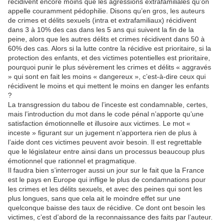
récidivent encore moins que les agressions extrafamiliales qu’on
appelle couramment pédophilie. Disons qu’en gros, les auteurs
de crimes et délits sexuels (intra et extrafamiliaux) récidivent
dans 3 à 10% des cas dans les 5 ans qui suivent la fin de la
peine, alors que les autres délits et crimes récidivent dans 50 à
60% des cas. Alors si la lutte contre la récidive est prioritaire, si la
protection des enfants, et des victimes potentielles est prioritaire,
pourquoi punir le plus sévèrement les crimes et délits « aggravés
» qui sont en fait les moins « dangereux », c’est-à-dire ceux qui
récidivent le moins et qui mettent le moins en danger les enfants
?
La transgression du tabou de l’inceste est condamnable, certes,
mais l’introduction du mot dans le code pénal n’apporte qu’une
satisfaction émotionnelle et illusoire aux victimes. Le mot «
inceste » figurant sur un jugement n’apportera rien de plus à
l’aide dont ces victimes peuvent avoir besoin. Il est regrettable
que le législateur entre ainsi dans un processus beaucoup plus
émotionnel que rationnel et pragmatique.
Il faudra bien s’interroger aussi un jour sur le fait que la France
est le pays en Europe qui inflige le plus de condamnations pour
les crimes et les délits sexuels, et avec des peines qui sont les
plus longues, sans que cela ait le moindre effet sur une
quelconque baisse des taux de récidive. Ce dont ont besoin les
victimes, c’est d’abord de la reconnaissance des faits par l’auteur.