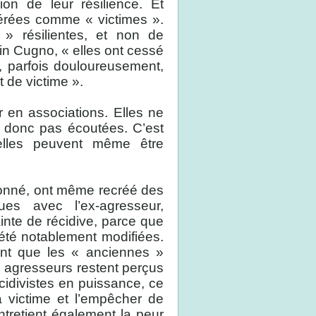
sion de leur résilience. Et
idérées comme « victimes ».
» résilientes, et non de
in Cugno, « elles ont cessé
e, parfois douloureusement,
 de victime ».
 en associations. Elles ne
t donc pas écoutées. C’est
lles peuvent même être
donné, ont même recréé des
ques avec l’ex-agresseur,
inte de récidive, parce que
 été notablement modifiées.
ant que les « anciennes »
 » agresseurs restent perçus
idivistes en puissance, ce
a victime et l’empêcher de
tretient également la peur