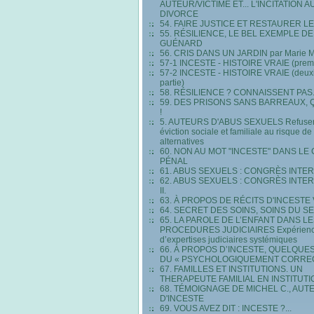
AUTEUR/VICTIME ET... L'INCITATION A
DIVORCE
54. FAIRE JUSTICE ET RESTAURER LE
55. RÉSILIENCE, LE BEL EXEMPLE DE
GUÉNARD
56. CRIS DANS UN JARDIN par Marie
57-1 INCESTE - HISTOIRE VRAIE (premiè
57-2 INCESTE - HISTOIRE VRAIE (deu
partie)
58. RÉSILIENCE ? CONNAISSENT PAS.
59. DES PRISONS SANS BARREAUX, Ç
!
5. AUTEURS D'ABUS SEXUELS Refuser
éviction sociale et familiale au risque d
alternatives
60. NON AU MOT "INCESTE" DANS LE
PÉNAL
61. ABUS SEXUELS : CONGRÈS INTE
62. ABUS SEXUELS : CONGRÈS INTE
II.
63. À PROPOS DE RÉCITS D'INCESTE
64. SECRET DES SOINS, SOINS DU S
65. LA PAROLE DE L’ENFANT DANS L
PROCEDURES JUDICIAIRES Expérien
d’expertises judiciaires systémiques
66. À PROPOS D’INCESTE, QUELQUE
DU « PSYCHOLOGIQUEMENT CORRE
67. FAMILLES ET INSTITUTIONS. UN
THERAPEUTE FAMILIAL EN INSTITUTI
68. TÉMOIGNAGE DE MICHEL C., AUT
D'INCESTE
69. VOUS AVEZ DIT : INCESTE ?...