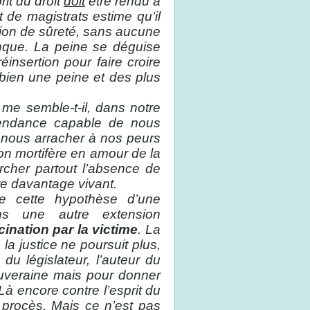
rit du droit
doit
être rendu à
et de magistrats estime qu’il
ion de sûreté, sans aucune
onque. La peine se déguise
insertion pour faire croire
e bien une peine et des plus
, me semble-t-il, dans notre
cendance capable de nous
s nous arracher à nos peurs
on mortifère en amour de la
rcher partout l’absence de
tre davantage vivant.
e cette hypothèse d’une
ns une autre extension
scination par la victime
. La
la justice ne poursuit plus,
u législateur, l’auteur du
ouveraine mais pour donner
 Là encore contre l’esprit du
u procès. Mais ce n’est pas