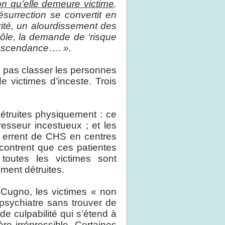
ion qu’elle demeure victime
.
ésurrection se convertit en
té, un alourdissement des
rôle, la demande de ‘risque
anscendance…. ».
me pas classer les personnes
e victimes d’inceste. Trois
détruites physiquement : ce
resseur incestueux ; et les
i errent de CHS en centres
ncontrent que ces patientes
toutes les victimes sont
ment détruites.
n Cugno, les victimes « non
psychiatre sans trouver de
de culpabilité qui s’étend à
re irrépressible. Certaines