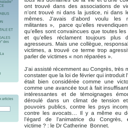
maladie"
ont trouvé dans des associations de vic
ICE
n’ont trouvé ni dans la justice, ni dans l
 ABUS
mêmes. J’avais d’abord voulu les
ON
militantes »,
parce qu’elles revendiquent
TALE ET
qu’elles sont convaincues que toutes les
et qu’elles réclament toujours plus 
GALES
r" des
agresseurs. Mais une collègue, responsa
victimes, a trouvé ce terme trop agress
 La
parler de victimes « non réparées ».
J’ai assisté récemment au Congrès, très mil
U
constater que la loi de février qui introduit
était bien considérée comme une victoi
comme une avancée tout à fait insuffisante
intéressantes et de témoignages émo
 articles
déroulé dans un climat de tension et 
pouvoirs publics, contre les psys incomp
contre les avocats… Il y a même eu de
l’égard de l’animatrice du Congrès,
victime ? : le Dr Catherine
Bonnet.