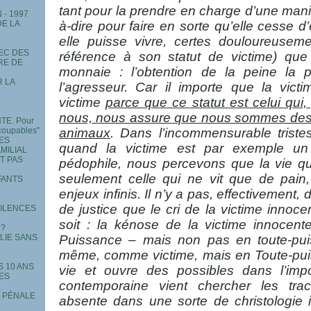
tant pour la prendre en charge d’une manièr
- 1997
à-dire pour faire en sorte qu’elle cesse d’
DE LA
elle puisse vivre, certes douloureusem
EC DES
référence à son statut de victime) qu
RE DE
monnaie : l’obtention de la peine la 
R LA
l’agresseur. Car il importe que la vict
victime
parce que ce statut est celui qui, 
nous, nous assure que nous sommes des 
TE. Pour
animaux
. Dans l’incommensurable trist
coupables"
MES
quand la victime est par exemple un
MILIAL
T PAS
pédophile, nous percevons que la vie 
seulement celle qui ne vit que de pain
FANTS
enjeux infinis. Il n’y a pas, effectivement, 
de justice que le cri de la victime innocen
IOLENCES
soit : la kénose de la victime innocente
 ?
Puissance – mais non pas en toute-puis
ILIE SANS
même, comme victime, mais en Toute-pui
S 10 ANS
vie et ouvre des possibles dans l’imp
MES
contemporaine vient chercher les tr
E PÉNALE
absente dans une sorte de christologie i