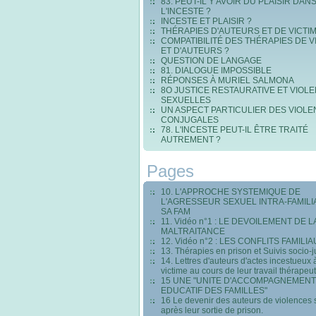
83. PEUT-IL Y AVOIR DU PLAISIR DAN
L'INCESTE ?
INCESTE ET PLAISIR ?
THÉRAPIES D'AUTEURS ET DE VICTI
COMPATIBILITÉ DES THÉRAPIES DE V
ET D'AUTEURS ?
QUESTION DE LANGAGE
81. DIALOGUE IMPOSSIBLE
RÉPONSES À MURIEL SALMONA
8O JUSTICE RESTAURATIVE ET VIOL
SEXUELLES
UN ASPECT PARTICULIER DES VIOL
CONJUGALES
78. L'INCESTE PEUT-IL ÊTRE TRAITÉ
AUTREMENT ?
Pages
10. L'APPROCHE SYSTEMIQUE DE
L'AGRESSEUR SEXUEL INTRA-FAMILI
SA FAM
11. Vidéo n°1 : LE DEVOILEMENT DE L
MALTRAITANCE
12. Vidéo n°2 : LES CONFLITS FAMILI
13. Thérapies en prison et Suivis socio-j
14. Lettres d'auteurs d'actes incestueux 
victime au cours de leur travail thérapeu
15 UNE "UNITE D'ACCOMPAGNEMENT
EDUCATIF DES FAMILLES"
16 Le devenir des auteurs de violences 
après leur sortie de prison.