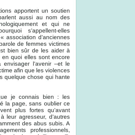
tions apportent un soutien
 parlent aussi au nom des
hologiquement et qui ne
rquoi s’appellent-elles
 « association d’anciennes
parole de femmes victimes
est bien sûr de les aider à
u en quoi elles sont encore
 envisager l’avenir –et le
ctime afin que les violences
us quelque chose qui hante
que je connais bien : les
né la page, sans oublier ce
vent plus fortes qu’avant
à leur agresseur, d’autres
ndamment des abus subis. A
gagements professionnels,