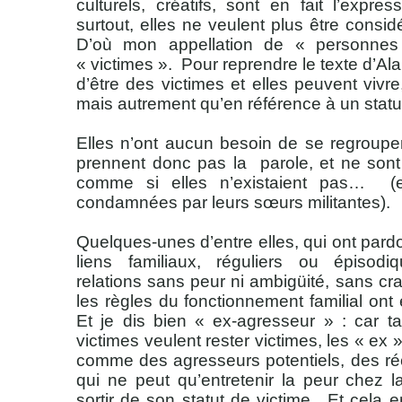
culturels, créatifs, sont en fait l’expres
surtout, elles ne veulent plus être cons
D’où mon appellation de « personnes 
« victimes ».
Pour reprendre le texte d’Ala
d’être des victimes et elles peuvent vivr
mais autrement qu’en référence à un statut
Elles n’ont aucun besoin de se regrouper
prennent donc pas la
parole, et ne son
comme si elles n’existaient pas…
(e
condamnées par leurs sœurs militantes).
Quelques-unes d’entre elles, qui ont par
liens familiaux, réguliers ou épisodi
relations sans peur ni ambigüité, sans cra
les règles du fonctionnement familial ont
Et je dis bien « ex-agresseur » : car t
victimes veulent rester victimes, les « ex
comme des agresseurs potentiels, des réc
qui ne peut qu’entretenir la peur chez l
sortir de son statut de victime.
Et cela en