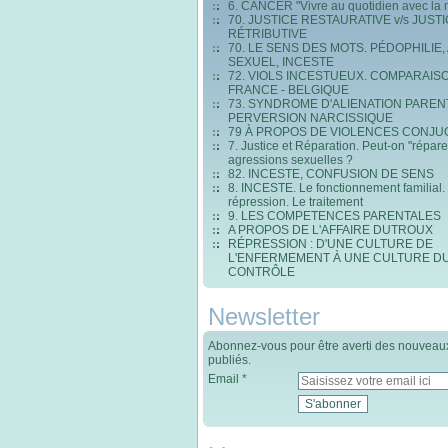
6. CANCER "Vivre au quotidien avec la 
70. JUSTICE RESTAURATIVE v/s JUST
RÉTRIBUTIVE
70. LE SENS DES MOTS. PÉDOPHILIE,
SEXUEL, INCESTE
72. VIOLS INCESTUEUX. COMPARAIS
FRANCE - BELGIQUE
73. SYNDROME D'ALIENATION PAREN
PERVERSION NARCISSIQUE
79 À PROPOS DE VIOLENCES CONJU
7. Justice et Réparation. Peut-on "répare
agressions sexuelles ?
82. INCESTE, CONFUSION DE SENS
8. INCESTE. Le fonctionnement familial.
répression. Le traitement
9. LES COMPETENCES PARENTALES
A PROPOS DE L'AFFAIRE DUTROUX
RÉPRESSION : D'UNE CULTURE DE
L'ENFERMEMENT À UNE CULTURE D
CONTRÔLE
Newsletter
Abonnez-vous pour être averti des nouveaux
publiés.
Email