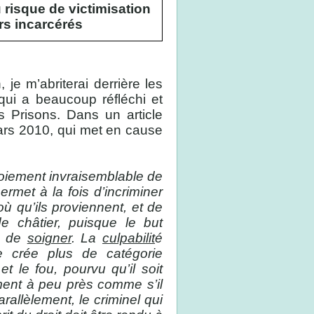
risque de victimisation
rs incarcérés
 je m’abriterai derrière les
ui a beaucoup réfléchi et
es Prisons. Dans un article
ars 2010, qui met en cause
oiement invraisemblable de
ermet à la fois d’incriminer
ù qu’ils proviennent, et de
de châtier, puisque le but
re de
soigner
. La
culpabilit
é
e crée plus de catégorie
t le fou, pourvu qu’il soit
ement à peu près comme s’il
rallèlement, le criminel qui