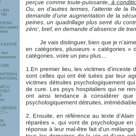
perçue comme toute-puissante
, à condit
U
Ou, en d’autres termes, l’attente de la R
 LIEN
demande d’une augmentation de la sécuri
 TIM
peines, un quadrillage plus serré du cont
 MURSKI
re partie)
zéro’, bref, en demande d’absence de tr
xième
..
Je vais distinguer, bien que je n’ai
A EXISTE
en catégories, plusieurs « catégories » d
 leur
catégories, voire un peu plus…
e nouvelles
 CODE
1.En premier lieu, les victimes d’inceste 
RNATIONAL
sont celles qui ont été tuées par leur ag
RNATIONAL
victimes détruites psychologiquement qu
 VÉCU
de cure. Les psys hospitaliers qui ne re
ECRET
ont ainsi tendance à considérer que 
ES
ces
psychologiquement détruites, irrémédiable
S DÉGÂTS
CT »
2. Ensuite, en référence au texte d’Alai
ON
réparées ». qui vont de psychologue en 
EUR
réponse à leur mal-être fait d’un mélange 
tous les domaines de la vie et d’une colè