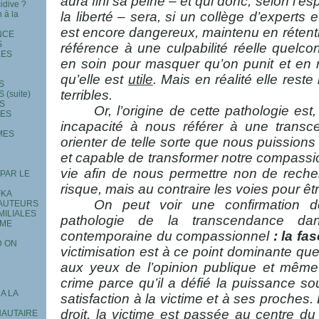
aura fini sa peine – et qui donc, selon l’esp
idive ?
la liberté – sera, si un collège d’experts 
n à la
est encore dangereux, maintenu en rétent
NCE
S
référence à une culpabilité réelle quelc
LES
en soin pour masquer qu’on punit et en ré
qu’elle est
utile
. Mais en réalité elle rest
S
terribles.
(suite)
S
Or, l’origine de cette pathologie est
LES
incapacité à nous référer à une trans
MES
orienter de telle sorte que nous puission
et capable de transformer notre compassi
vie afin de nous permettre non de reche
 PAR LE
risque, mais au contraire les voies pour ê
FKA
On peut voir une confirmation d
 AUTEURS
MILIALES
pathologie de la transcendance da
 ME
contemporaine du compassionnel
: la fa
D ON
victimisation est à ce point dominante que 
aux yeux de l’opinion publique et même d
crime parce qu’il a défié la puissance s
A LA
satisfaction à la victime et à ses proches.
droit, la victime est passée au centre d
NAUTAIRE