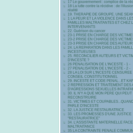
17 Le gouvernement : complice de la réc
18 La lutte contre la récidive : de l'illusio
réalité
19. THERAPIE DE GROUPE. UNE SEA
1 LA PEUR ET LA VIOLENCE DANS LE
FAMILLES MALTRAITANTES ET CHEZ 
INTERVENANTS
22. Guérison du cancer
23-1 PRISE EN CHARGE DES VICTIME
23-2 PRISE EN CHARGE DES VICTIMES 
23-3 PRISE EN CHARGE DES AUTEUR
24. LA REPARATION DANS LES FAMIL
INCESTUEUSES
25. RECONCILIER AUTEURS ET VICTI
D'INCESTE ?
26 PENALISATION DE L'INCESTE - 1 -
27 PENALISATION DE L'INCESTE - 2 -
28 LA LOI SUR L'INCESTE CENSUREE
CONSEIL CONSTITUTIONNEL
29. INCESTE ET CODE PENAL...ET KA
2 REPRESSION ET TRAITEMENT DES
D'AGRESSIONS SEXUELLES INTRAFA
30. IL N'Y A QUE MON PERE QUI PEUT
RECONSTRUIRE
31. VICTIMES ET COUPABLES...QUAN
PARLE D'INCESTE
32. LA JUSTICE RESTAURATRICE
33. LES PROMESSES D'UNE JUSTICE
"RESTAURATRICE"
34. L'ASSISTANTE MATERNELLE FACE 
MALTRAITANCE
35 LA CONTRAINTE PENALE COMMU