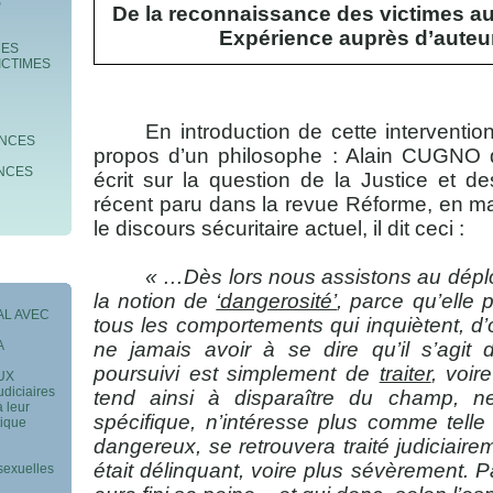
S
De la reconnaissance des victimes au 
Expérience auprès d’auteu
MES
ICTIMES
En introduction de cette intervention,
ENCES
propos d’un philosophe : Alain CUGNO q
ENCES
écrit sur la question de la Justice et d
récent paru dans la revue Réforme, en m
le discours sécuritaire actuel, il dit ceci :
« …Dès lors nous assistons au dépl
la notion de
‘dangerosité’
, parce qu’elle p
AL AVEC
tous les comportements qui inquiètent, d’o
ne jamais avoir à se dire qu’il s’agit 
A
poursuivi est simplement de
traiter
, voi
AUX
udiciaires
tend ainsi à disparaître du champ, n
à leur
spécifique, n’intéresse plus comme telle e
tique
dangereux, se retrouvera traité judiciair
était délinquant, voire plus sévèrement. Pa
sexuelles