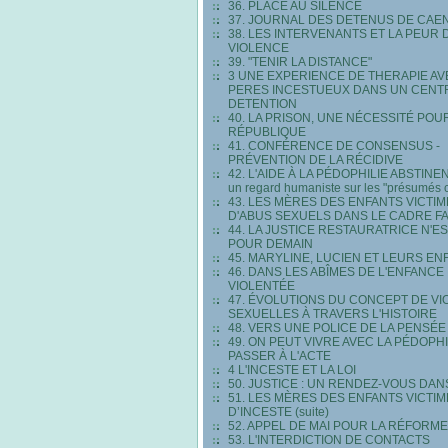
36. PLACE AU SILENCE
37. JOURNAL DES DETENUS DE CAEN 
38. LES INTERVENANTS ET LA PEUR 
VIOLENCE
39. "TENIR LA DISTANCE"
3 UNE EXPERIENCE DE THERAPIE AV
PERES INCESTUEUX DANS UN CENT
DETENTION
40. LA PRISON, UNE NÉCESSITÉ POU
RÉPUBLIQUE
41. CONFÉRENCE DE CONSENSUS -
PRÉVENTION DE LA RÉCIDIVE
42. L'AIDE À LA PÉDOPHILIE ABSTINEN
un regard humaniste sur les "présumés 
43. LES MÈRES DES ENFANTS VICTI
D'ABUS SEXUELS DANS LE CADRE FA
44. LA JUSTICE RESTAURATRICE N'ES
POUR DEMAIN
45. MARYLINE, LUCIEN ET LEURS EN
46. DANS LES ABÎMES DE L'ENFANCE
VIOLENTÉE
47. ÉVOLUTIONS DU CONCEPT DE V
SEXUELLES À TRAVERS L'HISTOIRE
48. VERS UNE POLICE DE LA PENSÉE
49. ON PEUT VIVRE AVEC LA PÉDOPH
PASSER À L'ACTE
4 L'INCESTE ET LA LOI
50. JUSTICE : UN RENDEZ-VOUS DAN
51. LES MÈRES DES ENFANTS VICTI
D’INCESTE (suite)
52. APPEL DE MAI POUR LA RÉFORM
53. L'INTERDICTION DE CONTACTS