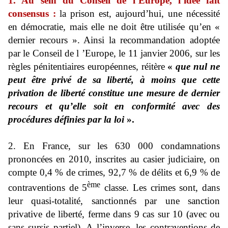
1. Au sein du Conseil de l’Europe, l’idée fait
consensus :
la prison est, aujourd’hui, une nécessité
en démocratie, mais elle ne doit être utilisée qu’en «
dernier recours ». Ainsi la recommandation adoptée
par le Conseil de l ’Europe, le 11 janvier 2006, sur les
règles pénitentiaires européennes, réitère
«
que nul ne
peut être privé de sa liberté, à moins que
cette
privation de liberté constitue une mesure de dernier
recours et qu’elle soit en
conformité avec des
procédures définies par la loi
».
2. En France, sur les 630 000 condamnations
prononcées en 2010, inscrites au casier judiciaire, on
compte 0,4 % de crimes, 92,7 % de délits et 6,9 % de
ème
contraventions de 5
classe. Les crimes sont, dans
leur quasi-totalité, sanctionnés par une sanction
privative de liberté, ferme dans 9 cas sur 10 (avec ou
sans sursis partiel). A l’inverse, les contraventions de