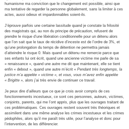
humanisme ma conviction que le changement est possible, ainsi que
ma tentative de regarder la personne globalement, sans la limiter à ces
actes, aussi odieux et impardonnables soient-ils.
J’éprouve parfois une certaine lassitude quand je constate la frilosité
des magistrats qui, au non du principe de précaution, refusent de
prendre le risque d’une libération conditionnelle pour un détenu alors
que l’on sait que le taux de récidive d’inceste est de l’ordre de 3%, et
qu’une prolongation du temps de détention ne permettra jamais
d’atteindre le risque 0. Mais quand un détenu me remercie parce que
ses enfants lui ont écrit, quand une ancienne victime me parle de sa
« renaissance », quand une autre me dit que maintenant, elle se tient
enfin « debout », quand une autre m’écrit «
Pendant très longtemps, la
justice m’a appelée « victime », et vous, vous m’avez enfin appelée
« Brigitte »,
alors j’ai très envie de continuer ce travail.
Je peux dire d’ailleurs que ce que je crois avoir compris de ces
fonctionnements incestueux, ce sont ces personnes, auteurs, victimes,
conjoints, parents, qui me l’ont appris, plus que les ouvrages traitant de
ces problématiques. Ces ouvrages restent souvent très théoriques et
assimilent dans une même analyse les crimes incestueux et les crimes
pédophiles, alors qu’il me paraît très utile, pour l’analyse et donc pour
l’intervention, de les différencier.