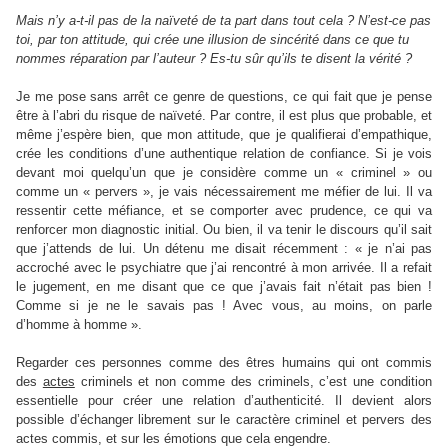
Mais n’y a-t-il pas de la naïveté de ta part dans tout cela ? N’est-ce pas
toi, par ton attitude, qui crée une illusion de sincérité dans ce que tu
nommes réparation par l’auteur ? Es-tu sûr qu’ils te disent la vérité ?
Je me pose sans arrêt ce genre de questions, ce qui fait que je pense
être à l’abri du risque de naïveté. Par contre, il est plus que probable, et
même j’espère bien, que mon attitude, que je qualifierai d’empathique,
crée les conditions d’une authentique relation de confiance. Si je vois
devant moi quelqu’un que je considère comme un « criminel » ou
comme un « pervers », je vais nécessairement me méfier de lui. Il va
ressentir cette méfiance, et se comporter avec prudence, ce qui va
renforcer mon diagnostic initial. Ou bien, il va tenir le discours qu’il sait
que j’attends de lui. Un détenu me disait récemment : « je n’ai pas
accroché avec le psychiatre que j’ai rencontré à mon arrivée. Il a refait
le jugement, en me disant que ce que j’avais fait n’était pas bien !
Comme si je ne le savais pas ! Avec vous, au moins, on parle
d’homme à homme ».
Regarder ces personnes comme des êtres humains qui ont commis
des
actes
criminels et non comme des criminels, c’est une condition
essentielle pour créer une relation d’authenticité. Il devient alors
possible d’échanger librement sur le caractère criminel et pervers des
actes commis, et sur les émotions que cela engendre.