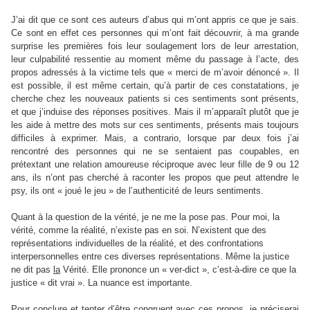
J’ai dit que ce sont ces auteurs d’abus qui m’ont appris ce que je sais.
Ce sont en effet ces personnes qui m’ont fait découvrir, à ma grande
surprise les premières fois leur soulagement lors de leur arrestation,
leur culpabilité ressentie au moment même du passage à l’acte, des
propos adressés à la victime tels que « merci de m’avoir dénoncé ». Il
est possible, il est même certain, qu’à partir de ces constatations, je
cherche chez les nouveaux patients si ces sentiments sont présents,
et que j’induise des réponses positives. Mais il m’apparaît plutôt que je
les aide à mettre des mots sur ces sentiments, présents mais toujours
difficiles à exprimer. Mais, a contrario, lorsque par deux fois j’ai
rencontré des personnes qui ne se sentaient pas coupables, en
prétextant une relation amoureuse réciproque avec leur fille de 9 ou 12
ans, ils n’ont pas cherché à raconter les propos que peut attendre le
psy, ils ont « joué le jeu » de l’authenticité de leurs sentiments.
Quant à la question de la vérité, je ne me la pose pas. Pour moi, la
vérité, comme la réalité, n’existe pas en soi. N’existent que des
représentations individuelles de la réalité, et des confrontations
interpersonnelles entre ces diverses représentations. Même la justice
ne dit pas
la
Vérité. Elle prononce un « ver-dict », c’est-à-dire ce que la
justice « dit vrai ». La nuance est importante.
Pour conclure et tenter d’être congruent avec ces propos, je préciserai