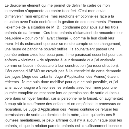
Le deuxième élément qui me permet de définir le cadre de mon
intervention s’apparente au contre-transfert. C’est mon envie
d’intervenir, mon empathie, mes réactions émotionnelles face à la
situation avec l’auto-contrôle et la gestion de ces sentiments. Prenons
l’exemple de la situation de M. B., condamné pour abus sur les trois
enfants de sa femme.
Ces trois enfants réclamaient de rencontrer leur
beau-père « pour voir s’il avait changé », comme le leur disait leur
mère. Et ils estimaient que pour se rendre compte de ce changement,
une heure de parloir ne pouvait suffire, ils souhaitaient passer une
journée entière avec leur beau-père. Il me paraissait essentiel pour ces
enfants « victimes » de répondre à leur demande que j’ai analysée
comme un besoin nécessaire à leur construction (ou reconstruction).
L’éducatrice d’AEMO ne croyait pas à l’authenticité de cette demande.
Les juges (Juge des Enfants, Juge d’Application des Peines) étaient
réticents. Je me suis donc mobilisé pour que ce soit possible, et j’ai
ainsi accompagné à 5 reprises les enfants avec leur mère pour une
journée complète de rencontre lors de permissions de sortie du beau-
père dans un foyer familial, car si personne ne le faisait, on augmentait
à coup sûr la souffrance des enfants et on empêchait le processus de
réparation. Le Juge d’Application des Peines continue de refuser les
permissions de sortie au domicile de la mère, alors qu’après ces 5
journées médiatisées, je peux affirmer qu’il n’y a aucun risque pour les
enfants, et que la relation parents-enfants est « suffisamment bonne »