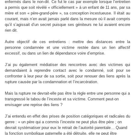
enfermés dans le non-dit. Ce fut le cas par exemple lorsque l’entretien
a permis que soit révélé « officiellement » à un enfant de 11 ans, par sa
mère et son « père-grand-père », sa conception incestueuse. Il était au
courant, mais n’en avait jamais parlé dans la mesure où il avait compris
qu’il s’agissait d’un secret puisque ses géniteurs ne lui avaient encore
rien dit.
Autre objectif de ces entretiens : mettre des distances entre la
personne condamnée et une victime restée dans un lien affectif
excessif, ou dans un lien de dépendance voire d’emprise.
J’ai pu également médiatiser des rencontres avec des victimes qui
demandaient à reprendre contact avec le condamné, soit pour se
confronter à leur peur de sa sortie, soit pour renouer des liens après la
rupture causée par la condamnation et l’incarcération.
Mais la rupture ne devrait-elle pas être la règle entre une personne qui a
transgressé le tabou de l’inceste et sa victime. Comment peut-on
envisager une reprise des liens ?
J’ai entendu en effet des prises de position catégoriques et radicales du
genre : « un père qui a commis l’inceste ne peut plus être père ; on
devrait systématiser pour eux le retrait de l’autorité parentale… Quand
la fonction symbolique paternelle a été détruite, elle ne peut être