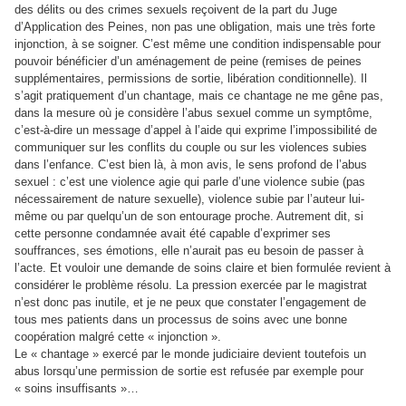
des délits ou des crimes sexuels reçoivent de la part du Juge
d’Application des Peines, non pas une obligation, mais une très forte
injonction, à se soigner. C’est même une condition indispensable pour
pouvoir bénéficier d’un aménagement de peine (remises de peines
supplémentaires, permissions de sortie, libération conditionnelle). Il
s’agit pratiquement d’un chantage, mais ce chantage ne me gêne pas,
dans la mesure où je considère l’abus sexuel comme un symptôme,
c’est-à-dire un message d’appel à l’aide qui exprime l’impossibilité de
communiquer sur les conflits du couple ou sur les violences subies
dans l’enfance. C’est bien là, à mon avis, le sens profond de l’abus
sexuel : c’est une violence agie qui parle d’une violence subie (pas
nécessairement de nature sexuelle), violence subie par l’auteur lui-
même ou par quelqu’un de son entourage proche. Autrement dit, si
cette personne condamnée avait été capable d’exprimer ses
souffrances, ses émotions, elle n’aurait pas eu besoin de passer à
l’acte. Et vouloir une demande de soins claire et bien formulée revient à
considérer le problème résolu. La pression exercée par le magistrat
n’est donc pas inutile, et je ne peux que constater l’engagement de
tous mes patients dans un processus de soins avec une bonne
coopération malgré cette « injonction ».
Le « chantage » exercé par le monde judiciaire devient toutefois un
abus lorsqu’une permission de sortie est refusée par exemple pour
« soins insuffisants »…