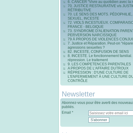
6. CANCER "Vivre au quotidien avec la 
70. JUSTICE RESTAURATIVE v/s JUST
RÉTRIBUTIVE
70. LE SENS DES MOTS. PÉDOPHILIE,
SEXUEL, INCESTE
72. VIOLS INCESTUEUX. COMPARAIS
FRANCE - BELGIQUE
73. SYNDROME D'ALIENATION PAREN
PERVERSION NARCISSIQUE
79 À PROPOS DE VIOLENCES CONJU
7. Justice et Réparation. Peut-on "répare
agressions sexuelles ?
82. INCESTE, CONFUSION DE SENS
8. INCESTE. Le fonctionnement familial.
répression. Le traitement
9. LES COMPETENCES PARENTALES
A PROPOS DE L'AFFAIRE DUTROUX
RÉPRESSION : D'UNE CULTURE DE
L'ENFERMEMENT À UNE CULTURE D
CONTRÔLE
Newsletter
Abonnez-vous pour être averti des nouveaux
publiés.
Email