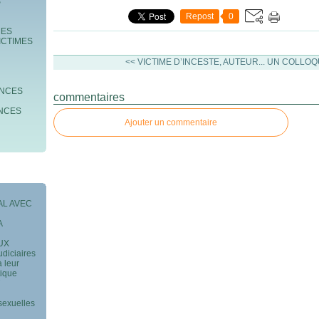
S
Repost
0
MES
ICTIMES
<< VICTIME D’INCESTE, AUTEUR...
UN COLLOQU
ENCES
commentaires
ENCES
Ajouter un commentaire
AL AVEC
A
AUX
udiciaires
à leur
tique
sexuelles