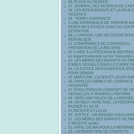
36. PLACE AU SILENCE
37. JOURNAL DES DETENUS DE CAEN 
38. LES INTERVENANTS ET LA PEUR 
VIOLENCE
39. "TENIR LA DISTANCE"
3 UNE EXPERIENCE DE THERAPIE AV
PERES INCESTUEUX DANS UN CENT
DETENTION
40. LA PRISON, UNE NÉCESSITÉ POU
RÉPUBLIQUE
41. CONFÉRENCE DE CONSENSUS -
PRÉVENTION DE LA RÉCIDIVE
42. L'AIDE À LA PÉDOPHILIE ABSTINEN
un regard humaniste sur les "présumés 
43. LES MÈRES DES ENFANTS VICTI
D'ABUS SEXUELS DANS LE CADRE FA
44. LA JUSTICE RESTAURATRICE N'ES
POUR DEMAIN
45. MARYLINE, LUCIEN ET LEURS EN
46. DANS LES ABÎMES DE L'ENFANCE
VIOLENTÉE
47. ÉVOLUTIONS DU CONCEPT DE V
SEXUELLES À TRAVERS L'HISTOIRE
48. VERS UNE POLICE DE LA PENSÉE
49. ON PEUT VIVRE AVEC LA PÉDOPH
PASSER À L'ACTE
4 L'INCESTE ET LA LOI
50. JUSTICE : UN RENDEZ-VOUS DAN
51. LES MÈRES DES ENFANTS VICTI
D’INCESTE (suite)
52. APPEL DE MAI POUR LA RÉFORM
53. L'INTERDICTION DE CONTACTS