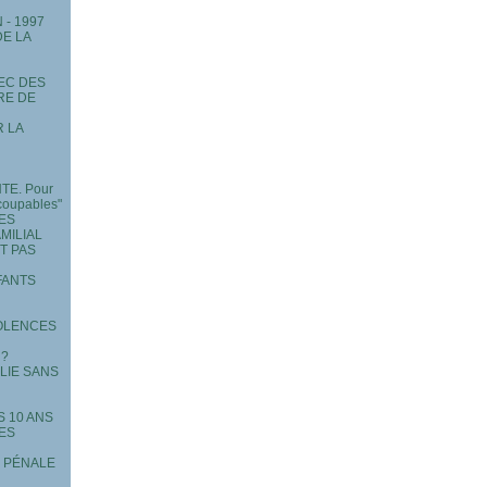
- 1997
DE LA
EC DES
RE DE
R LA
TE. Pour
coupables"
MES
MILIAL
T PAS
FANTS
IOLENCES
 ?
ILIE SANS
S 10 ANS
MES
E PÉNALE