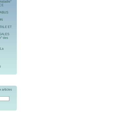
maladie"
ICE
 ABUS
ON
TALE ET
GALES
r" des
 La
U
 articles