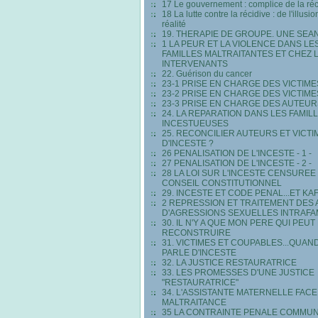
17 Le gouvernement : complice de la réc
18 La lutte contre la récidive : de l'illusio
réalité
19. THERAPIE DE GROUPE. UNE SEA
1 LA PEUR ET LA VIOLENCE DANS LE
FAMILLES MALTRAITANTES ET CHEZ 
INTERVENANTS
22. Guérison du cancer
23-1 PRISE EN CHARGE DES VICTIME
23-2 PRISE EN CHARGE DES VICTIMES 
23-3 PRISE EN CHARGE DES AUTEUR
24. LA REPARATION DANS LES FAMIL
INCESTUEUSES
25. RECONCILIER AUTEURS ET VICTI
D'INCESTE ?
26 PENALISATION DE L'INCESTE - 1 -
27 PENALISATION DE L'INCESTE - 2 -
28 LA LOI SUR L'INCESTE CENSUREE
CONSEIL CONSTITUTIONNEL
29. INCESTE ET CODE PENAL...ET KA
2 REPRESSION ET TRAITEMENT DES
D'AGRESSIONS SEXUELLES INTRAFA
30. IL N'Y A QUE MON PERE QUI PEUT
RECONSTRUIRE
31. VICTIMES ET COUPABLES...QUAN
PARLE D'INCESTE
32. LA JUSTICE RESTAURATRICE
33. LES PROMESSES D'UNE JUSTICE
"RESTAURATRICE"
34. L'ASSISTANTE MATERNELLE FACE 
MALTRAITANCE
35 LA CONTRAINTE PENALE COMMU