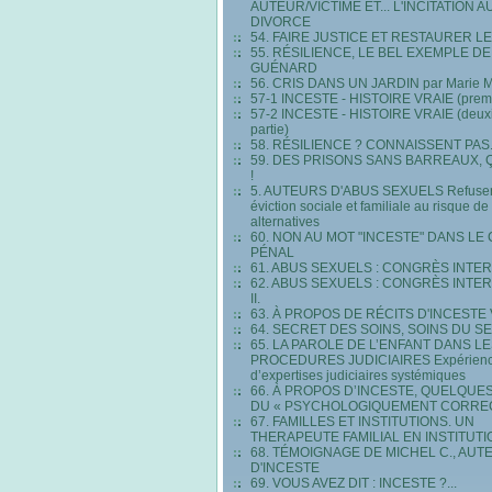
AUTEUR/VICTIME ET... L'INCITATION A
DIVORCE
54. FAIRE JUSTICE ET RESTAURER LE
55. RÉSILIENCE, LE BEL EXEMPLE DE
GUÉNARD
56. CRIS DANS UN JARDIN par Marie
57-1 INCESTE - HISTOIRE VRAIE (premiè
57-2 INCESTE - HISTOIRE VRAIE (deu
partie)
58. RÉSILIENCE ? CONNAISSENT PAS.
59. DES PRISONS SANS BARREAUX, Ç
!
5. AUTEURS D'ABUS SEXUELS Refuser
éviction sociale et familiale au risque d
alternatives
60. NON AU MOT "INCESTE" DANS LE
PÉNAL
61. ABUS SEXUELS : CONGRÈS INTE
62. ABUS SEXUELS : CONGRÈS INTE
II.
63. À PROPOS DE RÉCITS D'INCESTE
64. SECRET DES SOINS, SOINS DU S
65. LA PAROLE DE L’ENFANT DANS L
PROCEDURES JUDICIAIRES Expérien
d’expertises judiciaires systémiques
66. À PROPOS D’INCESTE, QUELQUE
DU « PSYCHOLOGIQUEMENT CORRE
67. FAMILLES ET INSTITUTIONS. UN
THERAPEUTE FAMILIAL EN INSTITUTI
68. TÉMOIGNAGE DE MICHEL C., AUT
D'INCESTE
69. VOUS AVEZ DIT : INCESTE ?...