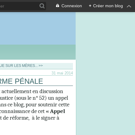
Connexion
+
Créer mon blog
E SUR LES MÈRES... >>
31 mai 2014
RME PÉNALE
t actuellement en discussion
stice (sous le n° 52) un appel
ans ce blog, pour soutenir cette
 connaissance de cet
« Appel
t de réforme, à le signer à