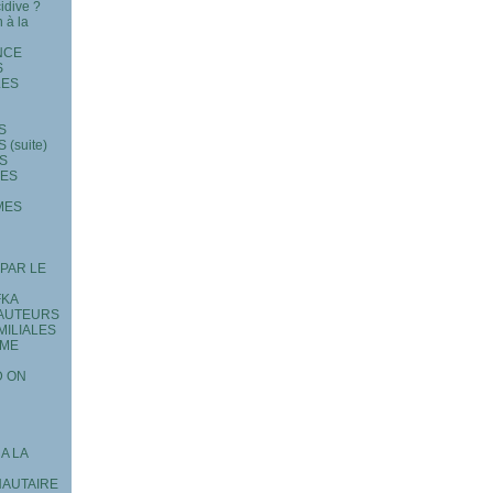
idive ?
n à la
NCE
S
LES
S
(suite)
S
LES
MES
 PAR LE
FKA
 AUTEURS
MILIALES
 ME
D ON
A LA
NAUTAIRE