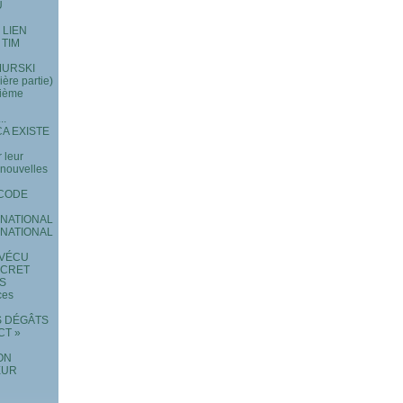
U
 LIEN
 TIM
 MURSKI
re partie)
xième
..
A EXISTE
 leur
e nouvelles
 CODE
RNATIONAL
RNATIONAL
 VÉCU
ECRET
ES
ces
S DÉGÂTS
CT »
ON
EUR