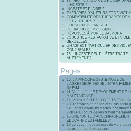
83. PEUT-IL Y AVOIR DU PLAISIR DAN
L'INCESTE ?
INCESTE ET PLAISIR ?
THÉRAPIES D'AUTEURS ET DE VICTI
COMPATIBILITÉ DES THÉRAPIES DE V
ET D'AUTEURS ?
QUESTION DE LANGAGE
81. DIALOGUE IMPOSSIBLE
RÉPONSES À MURIEL SALMONA
8O JUSTICE RESTAURATIVE ET VIOL
SEXUELLES
UN ASPECT PARTICULIER DES VIOL
CONJUGALES
78. L'INCESTE PEUT-IL ÊTRE TRAITÉ
AUTREMENT ?
Pages
10. L'APPROCHE SYSTEMIQUE DE
L'AGRESSEUR SEXUEL INTRA-FAMILI
SA FAM
11. Vidéo n°1 : LE DEVOILEMENT DE L
MALTRAITANCE
12. Vidéo n°2 : LES CONFLITS FAMILI
13. Thérapies en prison et Suivis socio-j
14. Lettres d'auteurs d'actes incestueux 
victime au cours de leur travail thérapeu
15 UNE "UNITE D'ACCOMPAGNEMENT
EDUCATIF DES FAMILLES"
16 Le devenir des auteurs de violences 
après leur sortie de prison.