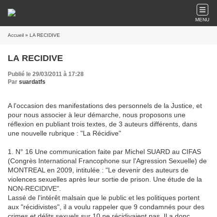
MENU
Accueil
» LA RECIDIVE
LA RECIDIVE
Publié le 29/03/2011 à 17:28
Par
suardatfs
A l'occasion des manifestations des personnels de la Justice, et
pour nous associer à leur démarche, nous proposons une
réflexion en publiant trois textes, de 3 auteurs différents, dans
une nouvelle rubrique : "La Récidive"
1. N° 16 Une communication faite par Michel SUARD au CIFAS
(Congrès International Francophone sur l'Agression Sexuelle) de
MONTREAL en 2009, intitulée : "Le devenir des auteurs de
violences sexuelles après leur sortie de prison. Une étude de la
NON-RECIDIVE".
Lassé de l'intérêt malsain que le public et les politiques portent
aux "récidivistes", il a voulu rappeler que 9 condamnés pour des
crimes et délits sexuels sur 10 ne récidivaient pas. Il a donc