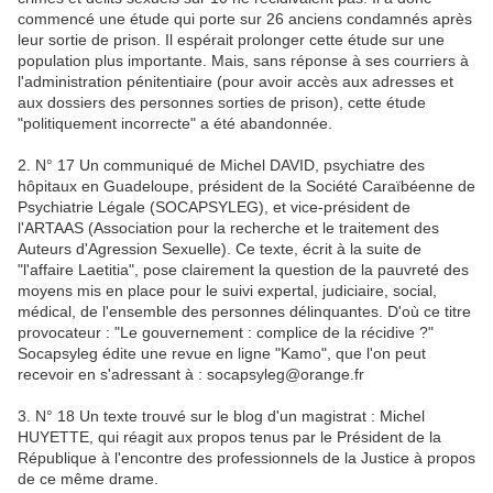
commencé une étude qui porte sur 26 anciens condamnés après
leur sortie de prison. Il espérait prolonger cette étude sur une
population plus importante. Mais, sans réponse à ses courriers à
l'administration pénitentiaire (pour avoir accès aux adresses et
aux dossiers des personnes sorties de prison), cette étude
"politiquement incorrecte" a été abandonnée.
2. N° 17 Un communiqué de Michel DAVID, psychiatre des
hôpitaux en Guadeloupe, président de la Société Caraïbéenne de
Psychiatrie Légale (SOCAPSYLEG), et vice-président de
l'ARTAAS (Association pour la recherche et le traitement des
Auteurs d'Agression Sexuelle). Ce texte, écrit à la suite de
"l'affaire Laetitia", pose clairement la question de la pauvreté des
moyens mis en place pour le suivi expertal, judiciaire, social,
médical, de l'ensemble des personnes délinquantes. D'où ce titre
provocateur : "Le gouvernement : complice de la récidive ?"
Socapsyleg édite une revue en ligne "Kamo", que l'on peut
recevoir en s'adressant à : socapsyleg@orange.fr
3. N° 18 Un texte trouvé sur le blog d'un magistrat : Michel
HUYETTE, qui réagit aux propos tenus par le Président de la
République à l'encontre des professionnels de la Justice à propos
de ce même drame.