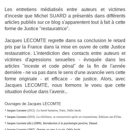
Les entretiens médiatisés entre auteurs et victimes
d'inceste que Michel SUARD a présentés dans différents
articles publiés sur ce blog s'apparentent tout à fait à cette
forme de Justice "restauratrice".
Jacques LECOMTE regrette dans sa conclusion le retard
pris par la France dans la mise en ouvre de cette Justice
restauratrice. L'interdiction des contacts entre auteurs et
victimes d'agressions sexuelles - évoquée dans les
articles "inceste et code pénal" de la fin de l'année
dernière - ne va pas dans le sens d'une avancée vers cette
forme originale - et efficace - de justice. Alors, avec
Jacques LECOMTE, nous formons le voeu que cette
situation évolue dans l'avenir...
Ouvrages de Jacques LECOMTE
*
Jacques Lecomte
(2012).
La bonté humaine
, Paris, Odile Jacob.
*
Jacques Lecomte
(2010). La
résilience, se reconstruire après un traumatisme
, Editions rue d'Ulm.
*
Jacques Lecomte (dir.) (2009).
Introduction à la psychologie positive
, Dunod.
*
Jacques Lecomte (2007).
Donner un sens à sa vie
, Odile Jacob.