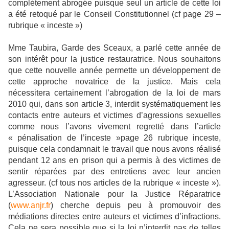
complètement abrogée puisque seul un article de cette loi
a été retoqué par le Conseil Constitutionnel (cf page 29 –
rubrique « inceste »)
Mme Taubira, Garde des Sceaux, a parlé cette année de
son intérêt pour la justice restauratrice. Nous souhaitons
que cette nouvelle année permette un développement de
cette approche novatrice de la justice. Mais cela
nécessitera certainement l’abrogation de la loi de mars
2010 qui, dans son article 3, interdit systématiquement les
contacts entre auteurs et victimes d’agressions sexuelles
comme nous l’avons vivement regretté dans l’article
« pénalisation de l’inceste »page 26 rubrique inceste,
puisque cela condamnait le travail que nous avons réalisé
pendant 12 ans en prison qui a permis à des victimes de
sentir réparées par des entretiens avec leur ancien
agresseur. (cf tous nos articles de la rubrique « inceste »).
L’Association Nationale pour la Justice Réparatrice
(
www.anjr.fr
) cherche depuis peu à promouvoir des
médiations directes entre auteurs et victimes d’infractions.
Cela ne sera possible que si la loi n’interdit pas de telles