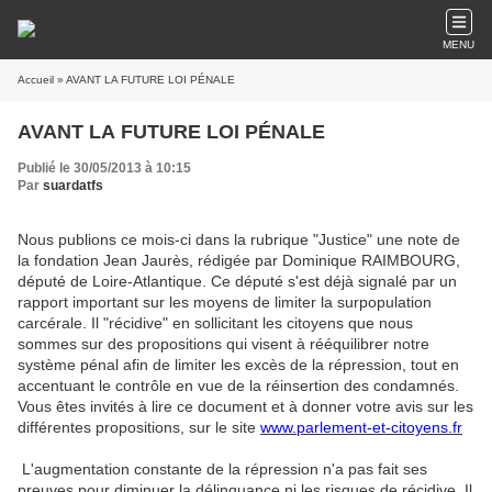
MENU
Accueil
» AVANT LA FUTURE LOI PÉNALE
AVANT LA FUTURE LOI PÉNALE
Publié le 30/05/2013 à 10:15
Par
suardatfs
Nous publions ce mois-ci dans la rubrique "Justice" une note de
la fondation Jean Jaurès, rédigée par Dominique RAIMBOURG,
député de Loire-Atlantique. Ce député s'est déjà signalé par un
rapport important sur les moyens de limiter la surpopulation
carcérale. Il "récidive" en sollicitant les citoyens que nous
sommes sur des propositions qui visent à rééquilibrer notre
système pénal afin de limiter les excès de la répression, tout en
accentuant le contrôle en vue de la réinsertion des condamnés.
Vous êtes invités à lire ce document et à donner votre avis sur les
différentes propositions, sur le site
www.parlement-et-citoyens.fr
L'augmentation constante de la répression n'a pas fait ses
preuves pour diminuer la délinquance ni les risques de récidive. Il